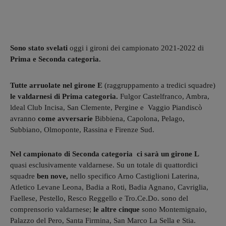
Sono stato svelati
oggi i gironi dei campionato 2021-2022 di
Prima e Seconda categoria.
Tutte arruolate nel girone E
(raggruppamento a tredici squadre)
le valdarnesi di Prima categoria.
Fulgor Castelfranco, Ambra,
ldeal Club Incisa, San Clemente, Pergine e Vaggio Piandiscò
avranno
come avversarie
Bibbiena, Capolona, Pelago,
Subbiano, Olmoponte, Rassina e Firenze Sud.
Nel campionato di Seconda categoria ci sarà un girone L
quasi esclusivamente valdarnese. Su un totale di quattordici
squadre
ben nove,
nello specifico Arno Castiglioni Laterina,
Atletico Levane Leona, Badia a Roti, Badia Agnano, Cavriglia,
Faellese, Pestello, Resco Reggello e Tro.Ce.Do. sono del
comprensorio valdarnese;
le altre cinque
sono Montemignaio,
Palazzo del Pero, Santa Firmina, San Marco La Sella e Stia.