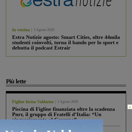
In vetrina
3 Agosto 2026
Estra Notizie agosto: Smart Cities, oltre 44mila
studenti coinvolti, torna il bando per lo sport e
debutta il podcast Estrair
Più lette
Figline Incisa Valdarno
1 Agosto 2026
×
Piscina di Figline finanziata oltre la scadenza
Pnrr, il gruppo di Fratelli d’Italia: “Un
ringraziamento al Governo”