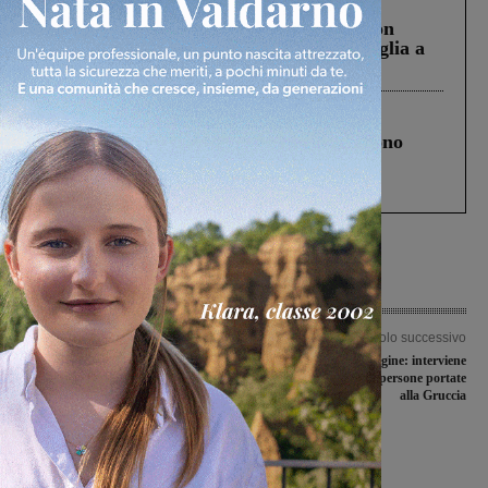
Cronaca
3 Agosto 2026
Scomparso da una struttura di Castiglion
Fiorentino l’uomo che aveva ucciso la figlia a
Levane nel 2020
Cronaca
4 Agosto 2026
Un anno fa la strage in A1 in cui morirono
Gianni, Giulia e Franco. Lo schianto, il
processo, lo stop ai sorpassi fra tir....
Articolo precedente
Articolo successivo
Ospedale della Gruccia, sindaco di
A fuoco uliveta a Pergine: interviene
Montevarchi: “Urgente sbloccare le
anche l’elicottero. 2 persone portate
assunzioni dei medici del Pronto
alla Gruccia
Soccorso”
Ultime Notizie