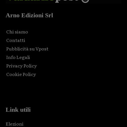
Arno Edizioni Srl
Chi siamo
Contatti
Pubblicità su Vpost
Info Legali
Privacy Policy
Cookie Policy
Html code here! Replace this with any non empty raw html
code and that's it.
Link utili
Elezioni