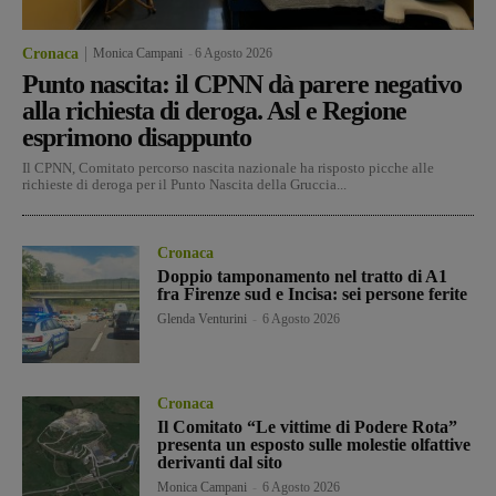
Cronaca
Monica Campani
-
6 Agosto 2026
Punto nascita: il CPNN dà parere negativo
alla richiesta di deroga. Asl e Regione
esprimono disappunto
Il CPNN, Comitato percorso nascita nazionale ha risposto picche alle
richieste di deroga per il Punto Nascita della Gruccia...
Cronaca
Doppio tamponamento nel tratto di A1
fra Firenze sud e Incisa: sei persone ferite
Glenda Venturini
-
6 Agosto 2026
Cronaca
Il Comitato “Le vittime di Podere Rota”
presenta un esposto sulle molestie olfattive
derivanti dal sito
Monica Campani
-
6 Agosto 2026