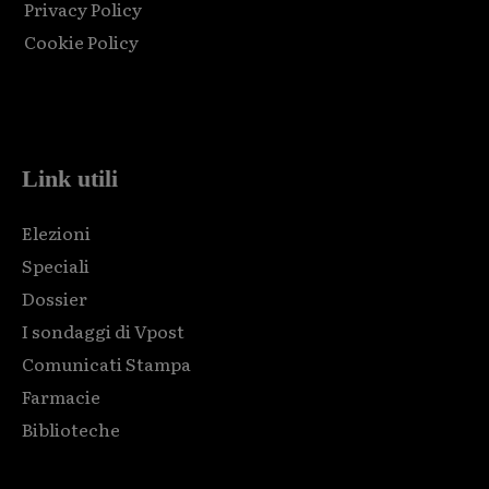
Privacy Policy
Cookie Policy
Html code here! Replace this with any non empty raw html
code and that's it.
Link utili
Elezioni
Speciali
Dossier
I sondaggi di Vpost
Comunicati Stampa
Farmacie
Biblioteche