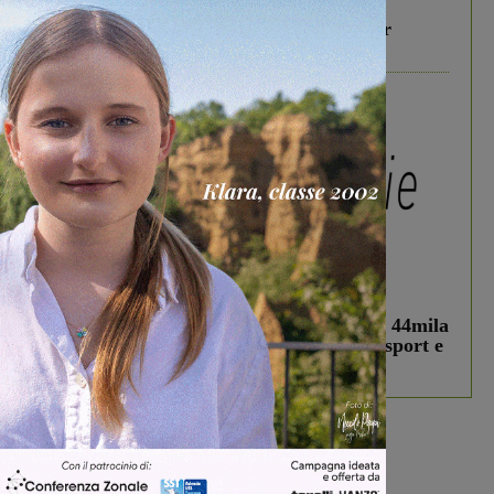
In vetrina
6 Agosto 2026
Gita di famiglia a Firenze: 5 idee per far
divertire i tuoi figli
In vetrina
3 Agosto 2026
Estra Notizie agosto: Smart Cities, oltre 44mila
studenti coinvolti, torna il bando per lo sport e
debutta il podcast Estrair
Più lette