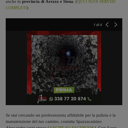
anche in
provincia
di
Arezzo
e Siena
. (
QUI I SUOI SERVIZI
COMPLETI
)
1
di 4
Se stai cercando un professionista affidabile per la pulizia e la
manutenzione del tuo camino, contatta Spazzacamino
Alessandro oggi stesso (
ANCHE SU FACEBOOK
). Con il suo