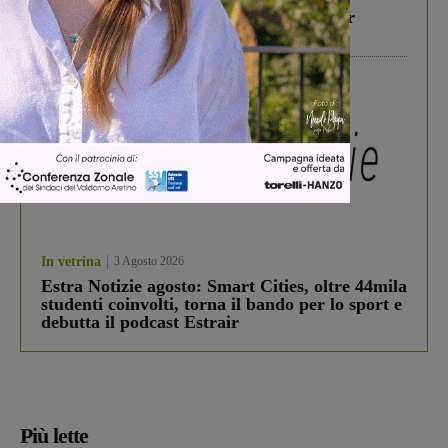
Gita di famiglia a Firenze: 5 idee per far
divertire i tuoi figli
In vetrina
3 Agosto 2026
Estra Notizie agosto: Smart Cities, oltre 44mila
studenti coinvolti, torna il bando per lo sport e
debutta il podcast Estrair
Più lette