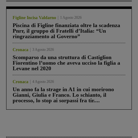
Figline Incisa Valdarno
1 Agosto 2026
Piscina di Figline finanziata oltre la scadenza
Pnrr, il gruppo di Fratelli d’Italia: “Un
ringraziamento al Governo”
Cronaca
3 Agosto 2026
Scomparso da una struttura di Castiglion
Fiorentino l’uomo che aveva ucciso la figlia a
Levane nel 2020
Cronaca
4 Agosto 2026
Un anno fa la strage in A1 in cui morirono
Gianni, Giulia e Franco. Lo schianto, il
processo, lo stop ai sorpassi fra tir....