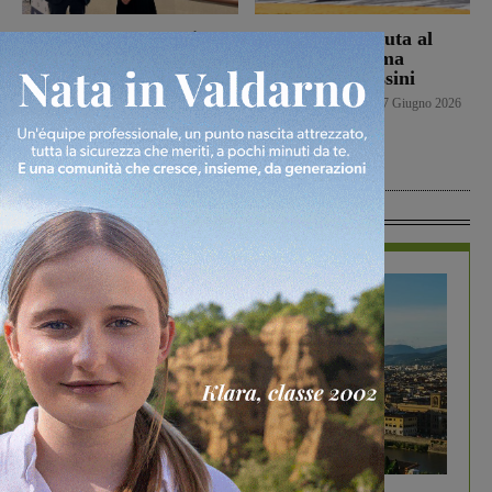
Banca Valdarno ospita la
Una brutta caduta al
mostra “Ogni filo un
Correntaio ferma
ricordo” di Martina
Alessandro Bossini
Taddeucci nell’ambito
Senza categoria
17 Giugno 2026
del progetto “Futuri
Emergenti Italiani”
Senza categoria
17 Giugno 2026
In Vetrina
In vetrina
6 Agosto 2026