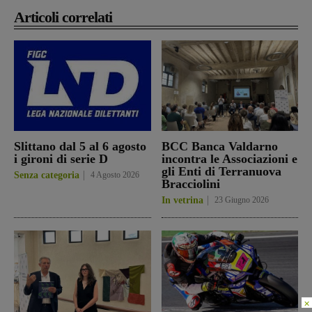
Articoli correlati
Slittano dal 5 al 6 agosto
BCC Banca Valdarno
i gironi di serie D
incontra le Associazioni e
gli Enti di Terranuova
Senza categoria
4 Agosto 2026
Bracciolini
In vetrina
23 Giugno 2026
×