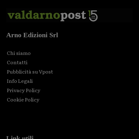
Arno Edizioni Srl
Chi siamo
Contatti
Pubblicità su Vpost
Info Legali
Privacy Policy
Cookie Policy
Html code here! Replace this with any non empty raw html
code and that's it.
Link utili