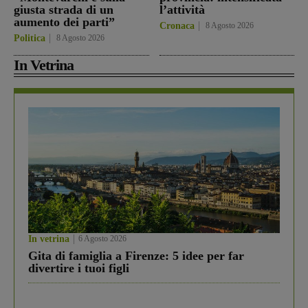
giusta strada di un
l’attività
aumento dei parti”
Cronaca
8 Agosto 2026
Politica
8 Agosto 2026
In Vetrina
In vetrina
6 Agosto 2026
Gita di famiglia a Firenze: 5 idee per far
divertire i tuoi figli