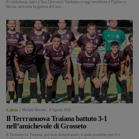
Il valdarnese, nato a San Giovanni Valdarno e oggi residente a Figline e
Incisa, racconta la genesi del suo...
Calcio
Michele Bossini
-
8 Agosto 2026
Il Terrranuova Traiana battuto 3-1
nell’amichevole di Grosseto
Il Terranuova Traiana, pur non demeritando, è stata sconfitto per 3-1