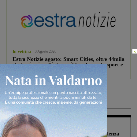
×
In vetrina
3 Agosto 2026
Estra Notizie agosto: Smart Cities, oltre 44mila
studenti coinvolti, torna il bando per lo sport e
debutta il podcast Estrair
Più lette
Figline Incisa Valdarno
1 Agosto 2026
Piscina di Figline finanziata oltre la scadenza