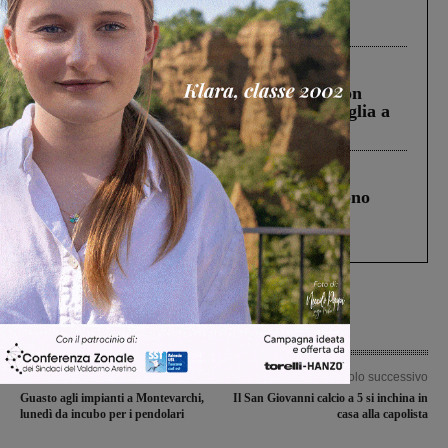
Pnrr, il gruppo di Fratelli d’Italia: “Un
ringraziamento al Governo”
Cronaca
3 Agosto 2026
Scomparso da una struttura di Castiglion
Fiorentino l’uomo che aveva ucciso la figlia a
Levane nel 2020
Cronaca
4 Agosto 2026
Un anno fa la strage in A1 in cui morirono
Gianni, Giulia e Franco. Lo schianto, il
processo, lo stop ai sorpassi fra tir....
Articolo precedente
Articolo successivo
Guasto agli impianti a Montevarchi,
Il San Giovanni calcio a 5 si inchina in
lunedì da incubo per i pendolari
casa alla capolista