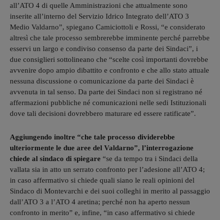
all’ATO 4 di quelle Amministrazioni che attualmente sono
inserite all’interno del Servizio Idrico Integrato dell’ATO 3
Medio Valdarno”, spiegano Camiciottoli e Rossi, “e considerato
altresì che tale processo sembrerebbe imminente perché parrebbe
esservi un largo e condiviso consenso da parte dei Sindaci”, i
due consiglieri sottolineano che “scelte così importanti dovrebbe
avvenire dopo ampio dibattito e confronto e che allo stato attuale
nessuna discussione o comunicazione da parte dei Sindaci è
avvenuta in tal senso. Da parte dei Sindaci non si registrano né
affermazioni pubbliche né comunicazioni nelle sedi Istituzionali
dove tali decisioni dovrebbero maturare ed essere ratificate”.
Aggiungendo inoltre “che tale processo dividerebbe
ulteriormente le due aree del Valdarno”, l’interrogazione
chiede al sindaco di spiegare
“se da tempo tra i Sindaci della
vallata sia in atto un serrato confronto per l’adesione all’ATO 4;
in caso affermativo si chiede quali siano le reali opinioni del
Sindaco di Montevarchi e dei suoi colleghi in merito al passaggio
dall’ATO 3 a l’ATO 4 aretina; perché non ha aperto nessun
confronto in merito” e, infine, “in caso affermativo si chiede