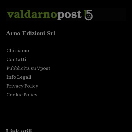
Arno Edizioni Srl
Chi siamo
Contatti
Pubblicità su Vpost
Info Legali
Privacy Policy
Cookie Policy
Html code here! Replace this with any non empty raw html
code and that's it.
Link utili