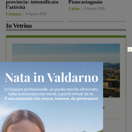
provincia: intensificata
Piancastagnaio
l’attività
Calcio
6 Agosto 2026
Cronaca
8 Agosto 2026
In Vetrina
×
In vetrina
6 Agosto 2026
Gita di famiglia a Firenze: 5 idee per far
divertire i tuoi figli