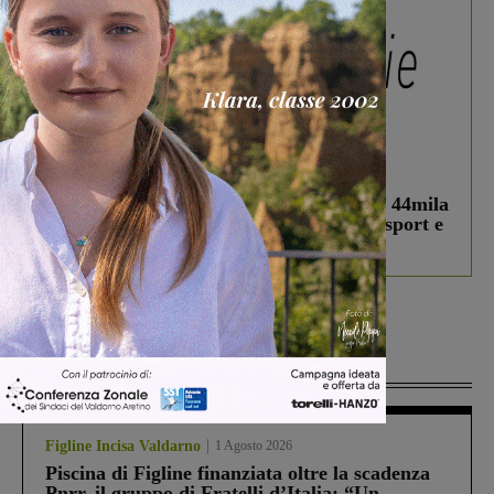
In vetrina
3 Agosto 2026
Estra Notizie agosto: Smart Cities, oltre 44mila
studenti coinvolti, torna il bando per lo sport e
debutta il podcast Estrair
Più lette
Figline Incisa Valdarno
1 Agosto 2026
Piscina di Figline finanziata oltre la scadenza
Pnrr, il gruppo di Fratelli d’Italia: “Un