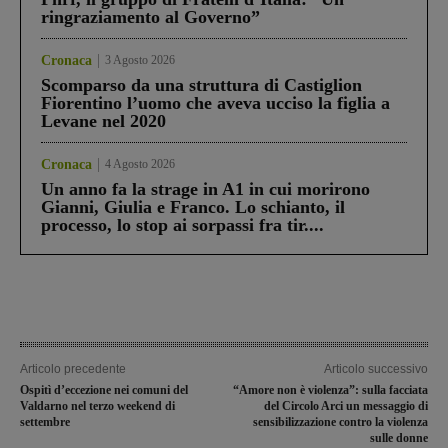
ringraziamento al Governo”
Cronaca
3 Agosto 2026
Scomparso da una struttura di Castiglion
Fiorentino l’uomo che aveva ucciso la figlia a
Levane nel 2020
Cronaca
4 Agosto 2026
Un anno fa la strage in A1 in cui morirono
Gianni, Giulia e Franco. Lo schianto, il
processo, lo stop ai sorpassi fra tir....
Articolo precedente
Articolo successivo
Ospitì d’eccezione nei comuni del
“Amore non è violenza”: sulla facciata
Valdarno nel terzo weekend di
del Circolo Arci un messaggio di
settembre
sensibilizzazione contro la violenza
sulle donne