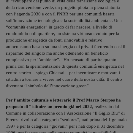
di “sviluppare dal punto di vista della transizione ecologica e
della riconversione verde, un progetto pilota in piena sintonia
con l’agenda 2030 e con il PNRR per una comunità basata
sull’innovazione tecnologica e la sostenibilità ambientale. Una
“comunità energetica” in grado di far nascere, a livello di
condominio o di quartiere, un sistema virtuoso evoluto per la
produzione energetica da fonti rinnovabili e relativo
autoconsumo basato su una sinergia coi privati favorendo così il
risparmio del singolo ma anche ottenendo un beneficio
complessivo per l’ambiente”. “Ho pensato di partire quanto
prima con la sperimentazione di questa comunità energetica nel
centro storico – spiega Chiassai – per incentivare e motivare i
cittadini a tornare a vivere nel cuore della nostra città. Il centro
diventerà il simbolo dell’innovazione green”.
Per l’ambito culturale e letterario il Prof Marco Sterpos ha
proposto di “istituire un premio già nel 2022,
realizzato dal
Comune in collaborazione con l’Associazione “Il Giglio Blu” di
Firenze rivolto alla categoria “seniores”, nati prima del 1 gennaio
1997 e per la categoria “giovani” per i nati dopo il 31 dicembre
1996, per far crescere nella nostra comunità la possibilità di