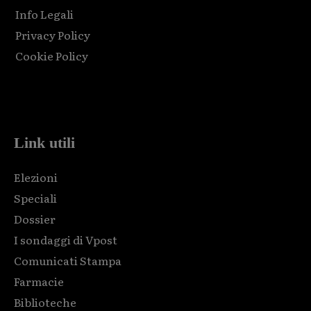
Info Legali
Privacy Policy
Cookie Policy
Html code here! Replace this with any non empty raw html
code and that's it.
Link utili
Elezioni
Speciali
Dossier
I sondaggi di Vpost
Comunicati Stampa
Farmacie
Biblioteche