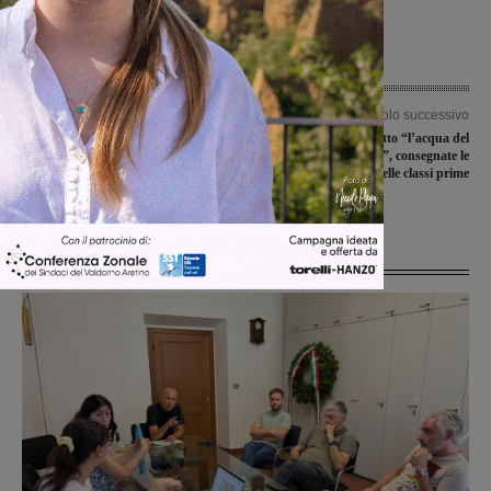
Articolo precedente
Articolo successivo
Sostegno del Consiglio comunale e
Ripartito il progetto “l’acqua del
dell’Istituto Comprensivo di Bucine
sindaco nelle scuole”, consegnate le
alle donne iraniane e al diritto di
borracce ai bambini delle classi prime
libertà
Ultime Notizie