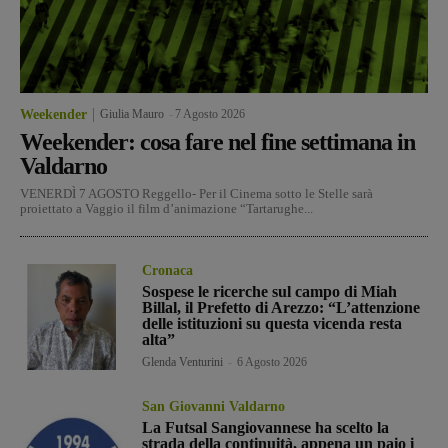
Weekender
Giulia Mauro
-
7 Agosto 2026
Weekender: cosa fare nel fine settimana in
Valdarno
VENERDÌ 7 AGOSTO Reggello- Per il Cinema sotto le Stelle sarà
proiettato a Vaggio il film d’animazione “Tartarughe...
Cronaca
Sospese le ricerche sul campo di Miah
Billal, il Prefetto di Arezzo: “L’attenzione
delle istituzioni su questa vicenda resta
alta”
Glenda Venturini
-
6 Agosto 2026
San Giovanni Valdarno
La Futsal Sangiovannese ha scelto la
strada della continuità, appena un paio i