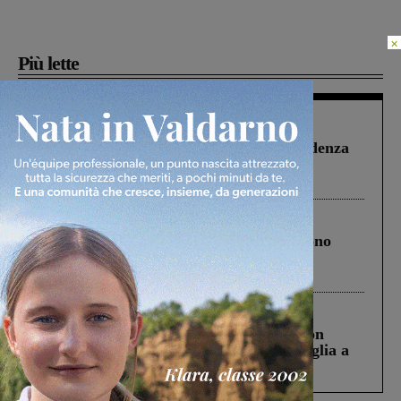
×
Più lette
Figline Incisa Valdarno
1 Agosto 2026
Piscina di Figline finanziata oltre la scadenza
Pnrr, il gruppo di Fratelli d’Italia: “Un
ringraziamento al Governo”
Cronaca
4 Agosto 2026
Un anno fa la strage in A1 in cui morirono
Gianni, Giulia e Franco. Lo schianto, il
processo, lo stop ai sorpassi fra tir....
Cronaca
3 Agosto 2026
Scomparso da una struttura di Castiglion
Fiorentino l’uomo che aveva ucciso la figlia a
Levane nel 2020