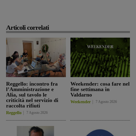
Articoli correlati
Reggello: incontro fra
Weekender: cosa fare nel
l’Amministrazione e
fine settimana in
Alia, sul tavolo le
Valdarno
criticità nel servizio di
Weekender
7 Agosto 2026
raccolta rifiuti
Reggello
7 Agosto 2026