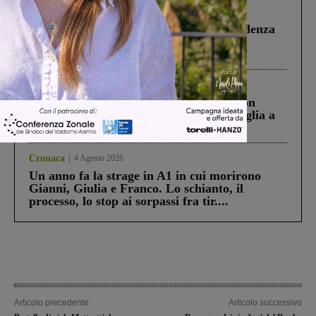
Figline Incisa Valdarno
1 Agosto 2026
Piscina di Figline finanziata oltre la scadenza
Pnrr, il gruppo di Fratelli d’Italia: “Un
ringraziamento al Governo”
Cronaca
3 Agosto 2026
Scomparso da una struttura di Castiglion
Fiorentino l’uomo che aveva ucciso la figlia a
Levane nel 2020
Cronaca
4 Agosto 2026
Un anno fa la strage in A1 in cui morirono
Gianni, Giulia e Franco. Lo schianto, il
processo, lo stop ai sorpassi fra tir....
Articolo precedente
Articolo successivo