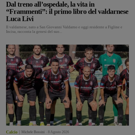
Dal treno all’ospedale, la vita in
“Frammenti”: il primo libro del valdarnese
Luca Livi
Il valdarnese, nato a San Giovanni Valdarno e oggi residente a Figline e
Incisa, racconta la genesi del suo...
Calcio
Michele Bossini
-
8 Agosto 2026