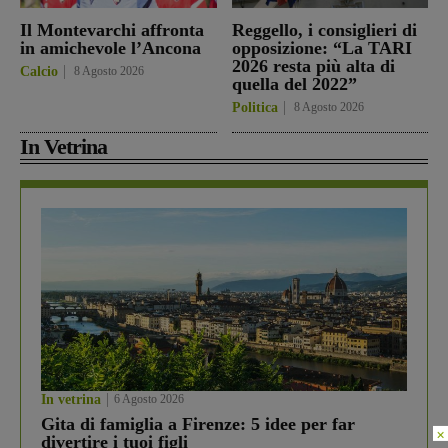
Il Montevarchi affronta
Reggello, i consiglieri di
in amichevole l’Ancona
opposizione: “La TARI
2026 resta più alta di
Calcio
8 Agosto 2026
quella del 2022”
Politica
8 Agosto 2026
In Vetrina
In vetrina
6 Agosto 2026
Gita di famiglia a Firenze: 5 idee per far
×
divertire i tuoi figli