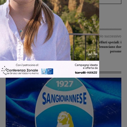
Articolo precedente
Articolo successivo
Voti di lista e preferenze personali:
Sorpresi a bruciare rifiuti speciali: i
così si compone il nuovo Consiglio
carabinieri forestali denunciano due
comunale di Montevarchi
persone
Ultime Notizie