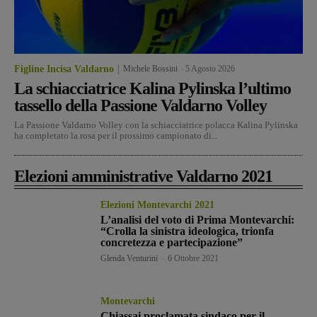
Figline Incisa Valdarno
Michele Bossini
-
5 Agosto 2026
La schiacciatrice Kalina Pylinska l’ultimo
tassello della Passione Valdarno Volley
La Passione Valdarno Volley con la schiacciatrice polacca Kalina Pylinska
ha completato la rosa per il prossimo campionato di...
Elezioni amministrative Valdarno 2021
Elezioni Montevarchi 2021
L’analisi del voto di Prima Montevarchi:
“Crolla la sinistra ideologica, trionfa
concretezza e partecipazione”
Glenda Venturini
-
6 Ottobre 2021
Montevarchi
Chiassai proclamata sindaco per il