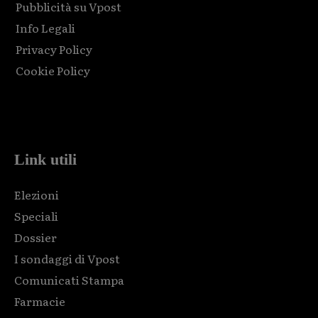
Pubblicità su Vpost
Info Legali
Privacy Policy
Cookie Policy
Html code here! Replace this with any non empty raw html
code and that's it.
Link utili
Elezioni
Speciali
Dossier
I sondaggi di Vpost
Comunicati Stampa
Farmacie