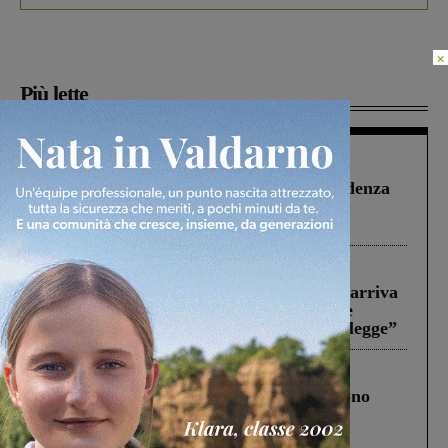
×
Più lette
Figline Incisa Valdarno
1 Agosto 2026
Piscina di Figline finanziata oltre la scadenza
Pnrr, il gruppo di Fratelli d’Italia: “Un
ringraziamento al Governo”
Reggello
30 Luglio 2026
Reggello, la chiusura di ‘Mordi e fuggi’ arriva
in Consiglio. Il sindaco: “Come Comune
abbiamo agito solo per far rispettare la legge”
Cronaca
4 Agosto 2026
Un anno fa la strage in A1 in cui morirono
Gianni, Giulia e Franco. Lo schianto, il
processo, lo stop ai sorpassi fra tir....