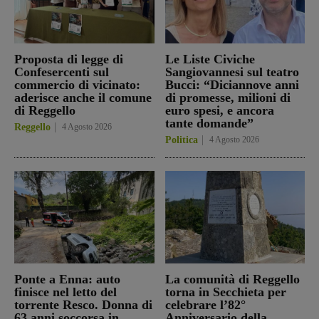
Proposta di legge di
Le Liste Civiche
Confesercenti sul
Sangiovannesi sul teatro
commercio di vicinato:
Bucci: “Diciannove anni
aderisce anche il comune
di promesse, milioni di
di Reggello
euro spesi, e ancora
tante domande”
Reggello
4 Agosto 2026
Politica
4 Agosto 2026
Ponte a Enna: auto
La comunità di Reggello
finisce nel letto del
torna in Secchieta per
torrente Resco. Donna di
celebrare l’82°
63 anni soccorsa in
Anniversario della