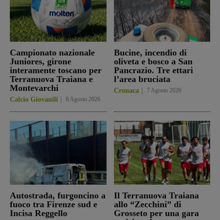
Campionato nazionale
Bucine, incendio di
Juniores, girone
oliveta e bosco a San
interamente toscano per
Pancrazio. Tre ettari
Terranuova Traiana e
l’area bruciata
Montevarchi
Cronaca
7 Agosto 2026
Calcio Giovanili
8 Agosto 2026
Autostrada, furgoncino a
Il Terranuova Traiana
fuoco tra Firenze sud e
allo “Zecchini” di
Incisa Reggello
Grosseto per una gara