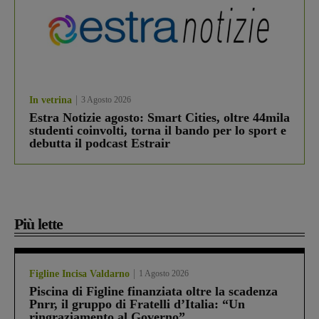
In vetrina
3 Agosto 2026
Estra Notizie agosto: Smart Cities, oltre 44mila
studenti coinvolti, torna il bando per lo sport e
debutta il podcast Estrair
Più lette
Figline Incisa Valdarno
1 Agosto 2026
Piscina di Figline finanziata oltre la scadenza
Pnrr, il gruppo di Fratelli d’Italia: “Un
ringraziamento al Governo”