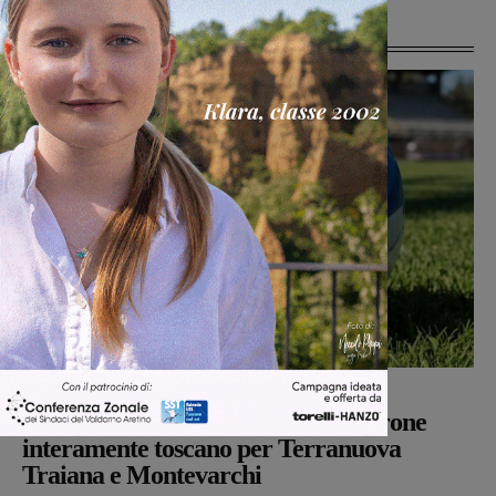
Ultime Notizie
Calcio Giovanili
Michele Bossini
-
8 Agosto 2026
Campionato nazionale Juniores, girone
interamente toscano per Terranuova
Traiana e Montevarchi