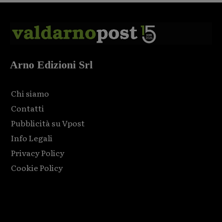
Arno Edizioni Srl
Chi siamo
Contatti
Pubblicità su Vpost
Info Legali
Privacy Policy
Cookie Policy
Html code here! Replace this with any non empty raw html
code and that's it.