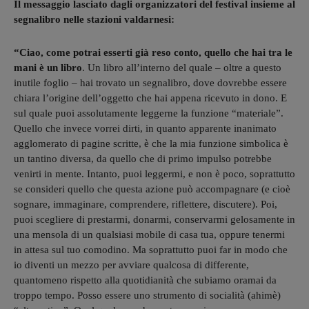
Il messaggio lasciato dagli organizzatori del festival insieme al
segnalibro nelle stazioni valdarnesi:
“Ciao, come potrai esserti già reso conto, quello che hai tra le
mani è un libro
. Un libro all’interno del quale – oltre a questo
inutile foglio – hai trovato un segnalibro, dove dovrebbe essere
chiara l’origine dell’oggetto che hai appena ricevuto in dono. E
sul quale puoi assolutamente leggerne la funzione “materiale”.
Quello che invece vorrei dirti, in quanto apparente inanimato
agglomerato di pagine scritte, è che la mia funzione simbolica è
un tantino diversa, da quello che di primo impulso potrebbe
venirti in mente. Intanto, puoi leggermi, e non è poco, soprattutto
se consideri quello che questa azione può accompagnare (e cioè
sognare, immaginare, comprendere, riflettere, discutere). Poi,
puoi scegliere di prestarmi, donarmi, conservarmi gelosamente in
una mensola di un qualsiasi mobile di casa tua, oppure tenermi
in attesa sul tuo comodino. Ma soprattutto puoi far in modo che
io diventi un mezzo per avviare qualcosa di differente,
quantomeno rispetto alla quotidianità che subiamo oramai da
troppo tempo. Posso essere uno strumento di socialità (ahimè)