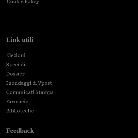
Cookie Policy
Html code here! Replace this with any non empty raw html
code and that's it.
Link utili
Elezioni
Speciali
Dossier
I sondaggi di Vpost
Comunicati Stampa
Farmacie
Biblioteche
Feedback