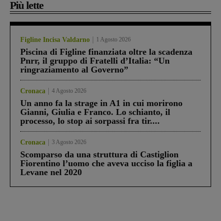
Più lette
Figline Incisa Valdarno
1 Agosto 2026
Piscina di Figline finanziata oltre la scadenza
Pnrr, il gruppo di Fratelli d’Italia: “Un
ringraziamento al Governo”
Cronaca
4 Agosto 2026
Un anno fa la strage in A1 in cui morirono
Gianni, Giulia e Franco. Lo schianto, il
processo, lo stop ai sorpassi fra tir....
Cronaca
3 Agosto 2026
Scomparso da una struttura di Castiglion
Fiorentino l’uomo che aveva ucciso la figlia a
Levane nel 2020