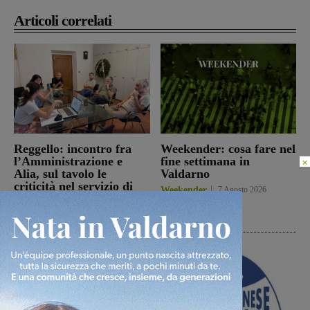
Articoli correlati
Reggello: incontro fra
Weekender: cosa fare nel
l’Amministrazione e
fine settimana in
×
Alia, sul tavolo le
Valdarno
criticità nel servizio di
Weekender
7 Agosto 2026
raccolta rifiuti
Reggello
7 Agosto 2026