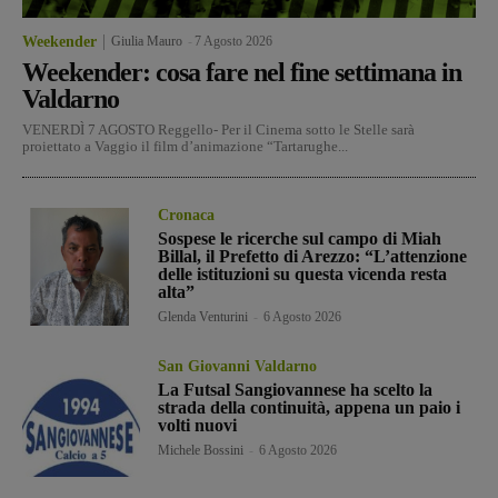
Weekender
Giulia Mauro
-
7 Agosto 2026
Weekender: cosa fare nel fine settimana in
Valdarno
VENERDÌ 7 AGOSTO Reggello- Per il Cinema sotto le Stelle sarà
proiettato a Vaggio il film d’animazione “Tartarughe...
Cronaca
Sospese le ricerche sul campo di Miah
Billal, il Prefetto di Arezzo: “L’attenzione
delle istituzioni su questa vicenda resta
alta”
Glenda Venturini
-
6 Agosto 2026
San Giovanni Valdarno
La Futsal Sangiovannese ha scelto la
strada della continuità, appena un paio i
volti nuovi
Michele Bossini
-
6 Agosto 2026