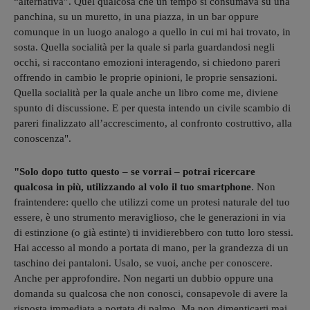
“alternativa”. Quel qualcosa che un tempo si consumava su una
panchina, su un muretto, in una piazza, in un bar oppure
comunque in un luogo analogo a quello in cui mi hai trovato, in
sosta. Quella socialità per la quale si parla guardandosi negli
occhi, si raccontano emozioni interagendo, si chiedono pareri
offrendo in cambio le proprie opinioni, le proprie sensazioni.
Quella socialità per la quale anche un libro come me, diviene
spunto di discussione. E per questa intendo un civile scambio di
pareri finalizzato all’accrescimento, al confronto costruttivo, alla
conoscenza".
"Solo dopo tutto questo – se vorrai – potrai ricercare
qualcosa in più, utilizzando al volo il tuo smartphone
. Non
fraintendere: quello che utilizzi come un protesi naturale del tuo
essere, è uno strumento meraviglioso, che le generazioni in via
di estinzione (o già estinte) ti invidierebbero con tutto loro stessi.
Hai accesso al mondo a portata di mano, per la grandezza di un
taschino dei pantaloni. Usalo, se vuoi, anche per conoscere.
Anche per approfondire. Non negarti un dubbio oppure una
domanda su qualcosa che non conosci, consapevole di avere la
risposta immediata a portata di palmo. Ma non dimenticarti mai