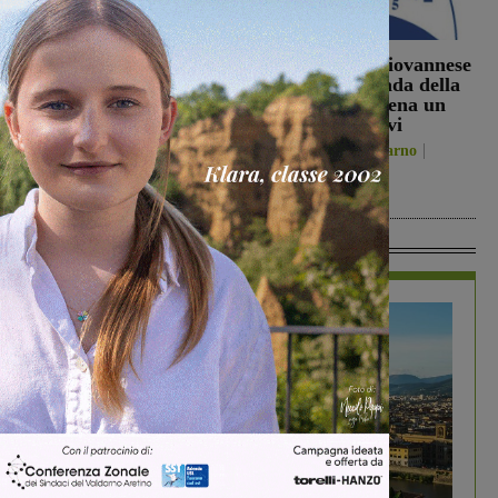
Sospese le ricerche sul
La Futsal Sangiovannese
campo di Miah Billal, il
ha scelto la strada della
Prefetto di Arezzo:
continuità, appena un
“L’attenzione delle
paio i volti nuovi
istituzioni su questa
San Giovanni Valdarno
vicenda resta alta”
6 Agosto 2026
Cronaca
6 Agosto 2026
In Vetrina