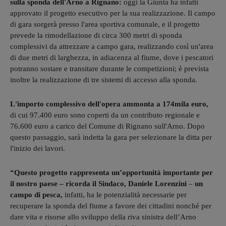
sulla sponda dell'Arno a Rignano:
oggi la Giunta ha infatti
approvato il progetto esecutivo per la sua realizzazione. Il campo
di gara sorgerà presso l'area sportiva comunale, e il progetto
prevede la rimodellazione di circa 300 metri di sponda
complessivi da attrezzare a campo gara, realizzando così un'area
di due metri di larghezza, in adiacenza al fiume, dove i pescatori
potranno sostare e transitare durante le competizioni; è prevista
inoltre la realizzazione di tre sistemi di accesso alla sponda.
L'importo complessivo dell'opera ammonta a 174mila euro,
di cui 97.400 euro sono coperti da un contributo regionale e
76.600 euro a carico del Comune di Rignano sull'Arno. Dopo
questo passaggio, sarà indetta la gara per selezionare la ditta per
l'inizio dei lavori.
“Questo progetto rappresenta un’opportunità importante per
il nostro paese
– ricorda il Sindaco, Daniele Lorenzini
–
un
campo di pesca,
infatti, ha le potenzialità necessarie per
recuperare la sponda del fiume a favore dei cittadini nonché per
dare vita e risorse allo sviluppo della riva sinistra dell’Arno