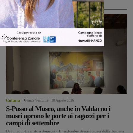
Ultime Notizie
Cultura
Glenda Venturini
-
10 Agosto 2026
S-Passo al Museo, anche in Valdarno i
musei aprono le porte ai ragazzi per i
campi di settembre
Da lunedì 31 agosto a domenica 13 settembre diversi musei della Toscana