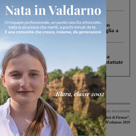
processo, lo stop ai sorpassi fra tir....
Cronaca
3 Agosto 2026
Scomparso da una struttura di Castiglion
Fiorentino l’uomo che aveva ucciso la figlia a
Levane nel 2020
Cronaca
5 Agosto 2026
Continuano le ricerche di Miah Billal. La
Prefettura: “In caso di avvistamento contattate
il 112”
Articolo precedente
Articolo successivo
ABB, “La produzione di colonnine
“Rally di Reggello-Città di Firenze”,
elettriche continuerà in Valdarno”
definito il percorso dell’edizione 2019