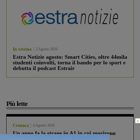
In vetrina
3 Agosto 2026
Estra Notizie agosto: Smart Cities, oltre 44mila
studenti coinvolti, torna il bando per lo sport e
debutta il podcast Estrair
Più lette
×
Cronaca
4 Agosto 2026
Un anno fa la strage in A1 in cui morirono
Gianni, Giulia e Franco. Lo schianto, il