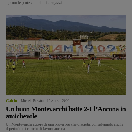
aprono le porte a bambini e ragazzi...
Calcio
Michele Bossini
-
10 Agosto 2026
Un buon Montevarchi batte 2-1 l’Ancona in
amichevole
Un Montevarchi autore di una prova più che discreta, considerando anche
il periodo e i carichi di lavoro ancora...