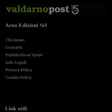
Arno Edizioni Srl
Chi siamo
Contatti
Pubblicità su Vpost
Info Legali
Privacy Policy
Cookie Policy
Html code here! Replace this with any non empty raw html
code and that's it.
Link utili