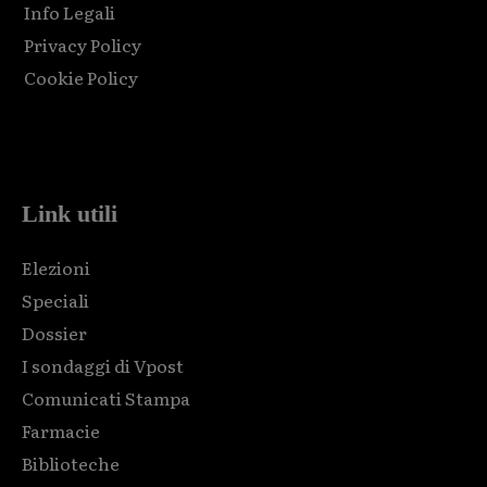
Info Legali
Privacy Policy
Cookie Policy
Html code here! Replace this with any non empty raw html
code and that's it.
Link utili
Elezioni
Speciali
Dossier
I sondaggi di Vpost
Comunicati Stampa
Farmacie
Biblioteche