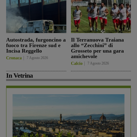
Autostrada, furgoncino a
Il Terranuova Traiana
fuoco tra Firenze sud e
allo “Zecchini” di
Incisa Reggello
Grosseto per una gara
amichevole
Cronaca
7 Agosto 2026
Calcio
7 Agosto 2026
In Vetrina