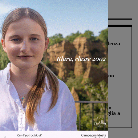
Più lette
Figline Incisa Valdarno
1 Agosto 2026
Piscina di Figline finanziata oltre la scadenza
Pnrr, il gruppo di Fratelli d’Italia: “Un
ringraziamento al Governo”
Cronaca
4 Agosto 2026
Un anno fa la strage in A1 in cui morirono
Gianni, Giulia e Franco. Lo schianto, il
processo, lo stop ai sorpassi fra tir....
Cronaca
3 Agosto 2026
Scomparso da una struttura di Castiglion
Fiorentino l’uomo che aveva ucciso la figlia a
Levane nel 2020