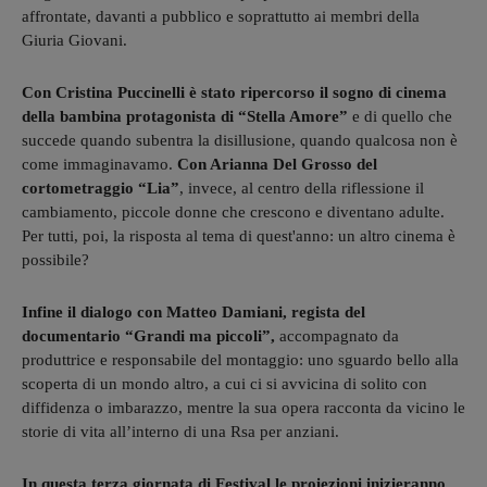
affrontate, davanti a pubblico e soprattutto ai membri della
Giuria Giovani.
Con Cristina Puccinelli è stato ripercorso il sogno di cinema
della bambina protagonista di “Stella Amore”
e di quello che
succede quando subentra la disillusione, quando qualcosa non è
come immaginavamo.
Con Arianna Del Grosso del
cortometraggio “Lia”
, invece, al centro della riflessione il
cambiamento, piccole donne che crescono e diventano adulte.
Per tutti, poi, la risposta al tema di quest'anno: un altro cinema è
possibile?
Infine il dialogo con Matteo Damiani, regista del
documentario “Grandi ma piccoli”,
accompagnato da
produttrice e responsabile del montaggio: uno sguardo bello alla
scoperta di un mondo altro, a cui ci si avvicina di solito con
diffidenza o imbarazzo, mentre la sua opera racconta da vicino le
storie di vita all’interno di una Rsa per anziani.
In questa terza giornata di Festival le proiezioni inizieranno