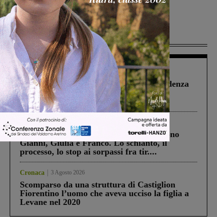
Più lette
Figline Incisa Valdarno
1 Agosto 2026
Piscina di Figline finanziata oltre la scadenza
Pnrr, il gruppo di Fratelli d’Italia: “Un
ringraziamento al Governo”
Cronaca
4 Agosto 2026
Un anno fa la strage in A1 in cui morirono
Gianni, Giulia e Franco. Lo schianto, il
processo, lo stop ai sorpassi fra tir....
Cronaca
3 Agosto 2026
Scomparso da una struttura di Castiglion
Fiorentino l’uomo che aveva ucciso la figlia a
Levane nel 2020