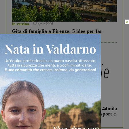
×
In vetrina
6 Agosto 2026
Gita di famiglia a Firenze: 5 idee per far
divertire i tuoi figli
In vetrina
3 Agosto 2026
Estra Notizie agosto: Smart Cities, oltre 44mila
studenti coinvolti, torna il bando per lo sport e
debutta il podcast Estrair