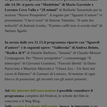
alle 14.30: si parte con “Madeleine” di Mario Garofalo e
Lorenzo Ceva Valla e “28 minuti”
di Raffaele Tamarindo per la
sezione “Nuove Prospettive”. A seguire per “Sguardi d’autore” vi
presentiamo “I lacci rossi” di Simone Valentini, “Il sarto dei
tedeschi” di Antonio Losito, “Il primo caffè non si scorda mai” di
Stefano Sgarbi.
In serata dalle ore 21.15.il programma riparte con “Sguardi
d’autore” e le seguenti opere: “Salifornia” di Andrea Beluto,
“Radice di 9”
di Daniele Barbiero, “Insania” di Claudio Monzio
Compagnoni. Per “Nuove prospettive” i cortometraggi “Il
telescopio” di Giovanni Grandoni, “Fanculo libertà” di Dario
Patrocinio e Maurizio Mazzotta e “Chiara Zyz – Un fiore nel
cuore di Palermo” di Gaetano di Lorenzo. Al termine di ogni
blocco di proiezioni, gli incontri con gli autori presenti.
Sul
sito internet dell'associazione
è possibile consultare il
programma
completo del Festival, le schede dei film in
concorso e il Wag Blog.
Sulla
pagina Facebook dell'evento
, invece, le interviste
ai tre