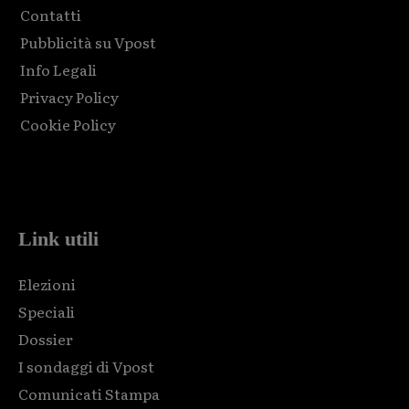
Contatti
Pubblicità su Vpost
Info Legali
Privacy Policy
Cookie Policy
Html code here! Replace this with any non empty raw html
code and that's it.
Link utili
Elezioni
Speciali
Dossier
I sondaggi di Vpost
Comunicati Stampa