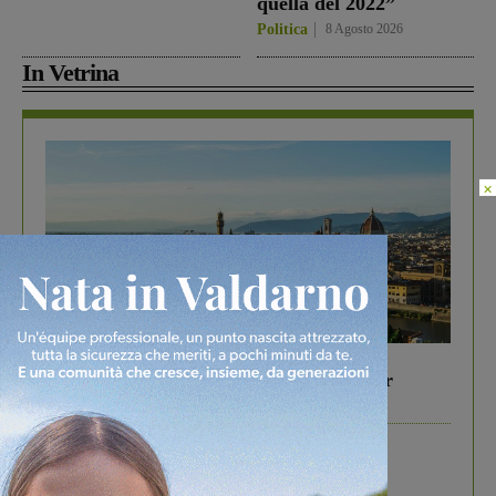
quella del 2022”
Politica
8 Agosto 2026
In Vetrina
×
In vetrina
6 Agosto 2026
Gita di famiglia a Firenze: 5 idee per far
divertire i tuoi figli