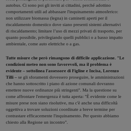
autobus. Ci sono poi gli inviti ai cittadini,
perché adottino
comportamenti utili ad abbassare l'inquinamento atmosferico:
non utilizzare biomassa (legna) in caminetti aperti per il
riscaldamento domestico dove siano presenti sistemi alternativi
di riscaldamento; limitare l’uso di mezzi privati di trasporto, per
quanto possibile, privilegiando quelli pubblici o a basso impatto
ambientale, come auto elettriche o a gas.
Tutte m
isure che però rimangono di difficile applicazione.
"Le
condizioni meteo non sono favorevoli, ma il problema è
evidente – sottolinea l'assessore di Figline e Incisa, Lorenzo
Tilli –
se gli sforamenti dovessero proseguire, le amministrazioni
che hanno sottoscritto i piano di azione comunali dovranno
emettere nuove ordinanze più stringenti". Ma la questione su
come affrontare l'emergenza è tutta aperta: "È evidente come le
misure prese non siano risolutive, ma c'è anche una difficoltà
oggettiva a trovare soluzioni coordinate a breve termine per
contrastare efficacemente l'inquinamento. Per questo abbiamo
chiesto alla Regione un incontro".