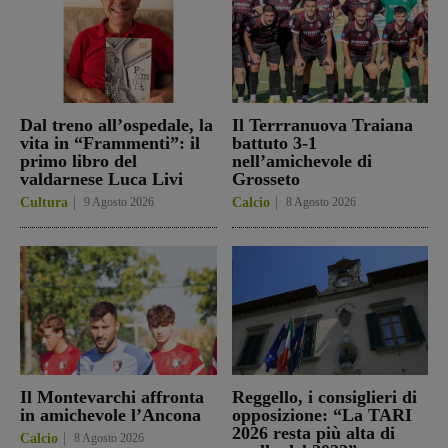
Dal treno all’ospedale, la
Il Terrranuova Traiana
vita in “Frammenti”: il
battuto 3-1
primo libro del
nell’amichevole di
valdarnese Luca Livi
Grosseto
Cultura
9 Agosto 2026
Calcio
8 Agosto 2026
Il Montevarchi affronta
Reggello, i consiglieri di
in amichevole l’Ancona
opposizione: “La TARI
2026 resta più alta di
Calcio
8 Agosto 2026