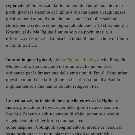
regionale
più interessati dal fenomeno dell'inquinamento, e in
pochi giorni la stazione di Figline è riuscita quasi a raggiungere
gli sforamenti annuali (attualmente sono 11) di due stazioni
storicamente critiche come Signa (attualmente a 13 sforamenti) e
Grasmci (14). Ma Figline è attiva solo da pochi mesi e, a
differenza di Firenze – Gramsci, si tratta di una stazione di fondo
e non di traffico.
Intanto in questi giorni,
oltre a Figline e Incisa
, anche Reggello,
Montevarchi, San Giovanni e Terranuova hanno emesso
ordinanze per la limitazione delle emissioni di Pm10. Sono infatti
questi i comuni che la Regione ha inserito fra quelli a rischio
inquinamento, e che hanno dovuto redigere i Pac.
Le ordinanze, tutte identiche a quella emessa da Figline e
Incisa
, prevedono il divieto per dieci giorni di accensione di
fuochi all’aperto e abbruciamenti di sfalci, potature e residui
vegetali su tutto il territorio comunale, così
come dispone l’obbligo di spegnimento di motori di veicoli in
sosta prolungata, in particolare per veicoli commerciali e