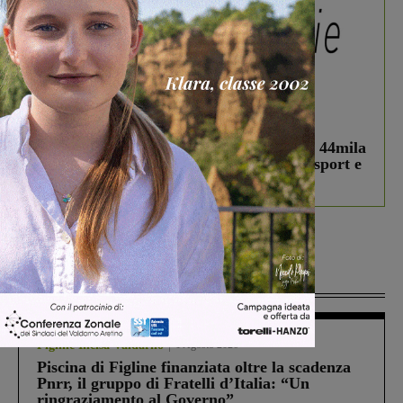
In vetrina
3 Agosto 2026
Estra Notizie agosto: Smart Cities, oltre 44mila
studenti coinvolti, torna il bando per lo sport e
debutta il podcast Estrair
Più lette
Figline Incisa Valdarno
1 Agosto 2026
Piscina di Figline finanziata oltre la scadenza
Pnrr, il gruppo di Fratelli d’Italia: “Un
ringraziamento al Governo”