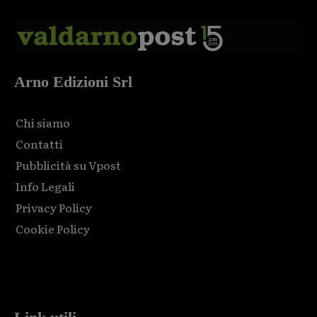
Arno Edizioni Srl
Chi siamo
Contatti
Pubblicità su Vpost
Info Legali
Privacy Policy
Cookie Policy
Html code here! Replace this with any non empty raw html
code and that's it.