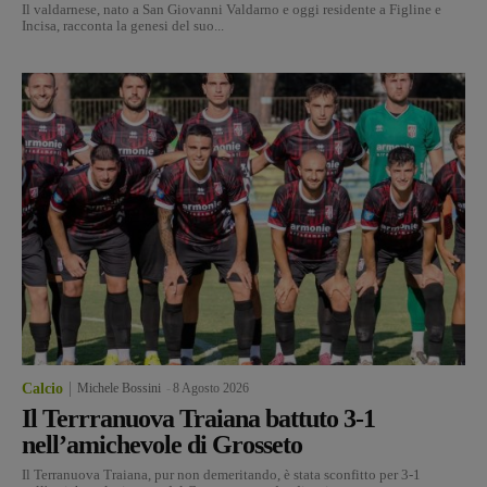
Il valdarnese, nato a San Giovanni Valdarno e oggi residente a Figline e
Incisa, racconta la genesi del suo...
Calcio
Michele Bossini
-
8 Agosto 2026
Il Terrranuova Traiana battuto 3-1
nell’amichevole di Grosseto
Il Terranuova Traiana, pur non demeritando, è stata sconfitto per 3-1