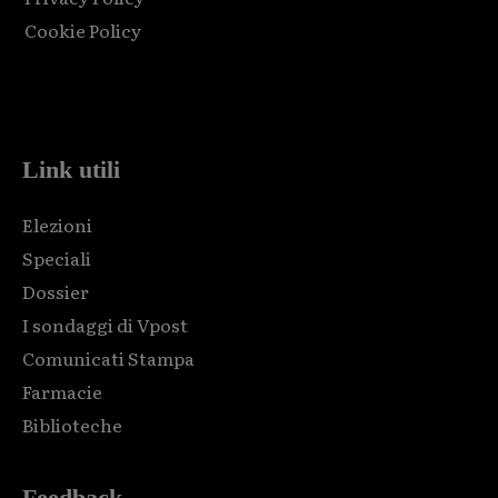
Cookie Policy
Html code here! Replace this with any non empty raw html
code and that's it.
Link utili
Elezioni
Speciali
Dossier
I sondaggi di Vpost
Comunicati Stampa
Farmacie
Biblioteche
Feedback