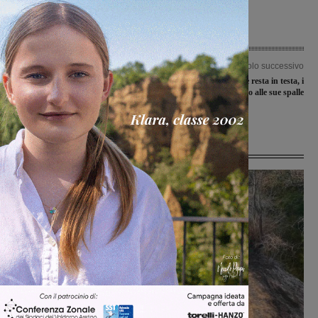
Articolo precedente
Articolo successivo
Maltempo, allerta rientrata. Riaperti
La Lorese resta in testa, i
sottopassi e strade. Domani lavori alla
cambiamenti sono alle sue spalle
comunale per Poggio alla Croce
Ultime Notizie