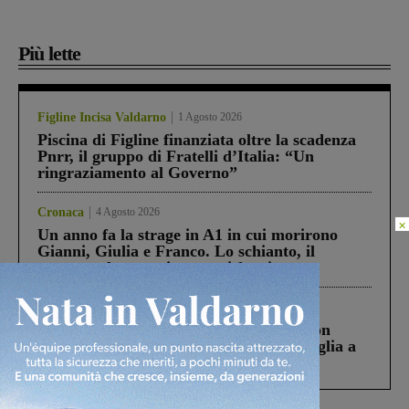
Più lette
Figline Incisa Valdarno
1 Agosto 2026
Piscina di Figline finanziata oltre la scadenza
Pnrr, il gruppo di Fratelli d’Italia: “Un
ringraziamento al Governo”
Cronaca
4 Agosto 2026
×
Un anno fa la strage in A1 in cui morirono
Gianni, Giulia e Franco. Lo schianto, il
processo, lo stop ai sorpassi fra tir....
Cronaca
3 Agosto 2026
Scomparso da una struttura di Castiglion
Fiorentino l’uomo che aveva ucciso la figlia a
Levane nel 2020