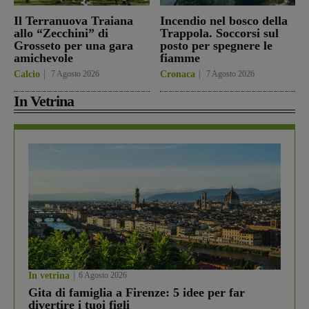
Il Terranuova Traiana
Incendio nel bosco della
allo “Zecchini” di
Trappola. Soccorsi sul
Grosseto per una gara
posto per spegnere le
amichevole
fiamme
Calcio
7 Agosto 2026
Cronaca
7 Agosto 2026
In Vetrina
In vetrina
6 Agosto 2026
Gita di famiglia a Firenze: 5 idee per far
divertire i tuoi figli