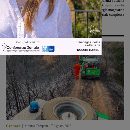
Centenario esce di casa e si perde in
Serristori: ripartita l’attività
un sentiero del Pratomagno, ricerche
chirurgica, la Asl Centro punta sulla
a Pasquetta: ritrovato, sta bene
integrazione fra chirurgia maggiore e
ambulatoriale complessa
Ultime Notizie
Cronaca
Monica Campani
-
7 Agosto 2026