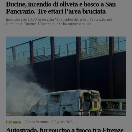
Bucine, incendio di oliveta e bosco a San
Pancrazio. Tre ettari l’area bruciata
Incendio alle 16.00 in località Villa Rubeschi, a San Pancrazio, nel
Comune di Bucine. L'incendio, che ha interessato una...
Cronaca
Glenda Venturini
-
7 Agosto 2026
Autostrada, furgoncino a fuoco tra Firenze