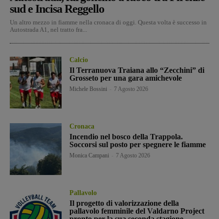
sud e Incisa Reggello
Un altro mezzo in fiamme nella cronaca di oggi. Questa volta è successo in
Autostrada A1, nel tratto fra...
Calcio
Il Terranuova Traiana allo “Zecchini” di
Grosseto per una gara amichevole
Michele Bossini
-
7 Agosto 2026
Cronaca
Incendio nel bosco della Trappola.
Soccorsi sul posto per spegnere le fiamme
Monica Campani
-
7 Agosto 2026
Pallavolo
Il progetto di valorizzazione della
pallavolo femminile del Valdarno Project
pronto per la sua seconda stagione