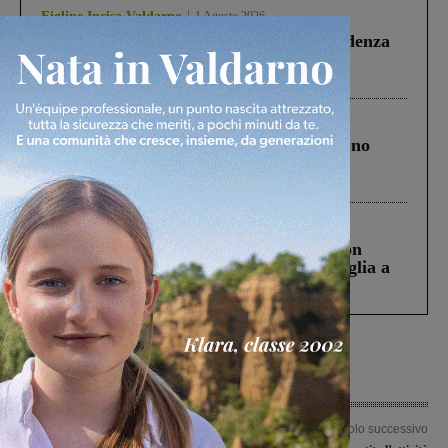
Figline Incisa Valdarno
1 Agosto 2026
Piscina di Figline finanziata oltre la scadenza
Pnrr, il gruppo di Fratelli d’Italia: “Un
ringraziamento al Governo”
Cronaca
4 Agosto 2026
Un anno fa la strage in A1 in cui morirono
Gianni, Giulia e Franco. Lo schianto, il
processo, lo stop ai sorpassi fra tir....
Cronaca
3 Agosto 2026
Scomparso da una struttura di Castiglion
Fiorentino l’uomo che aveva ucciso la figlia a
Levane nel 2020
Articolo precedente
Articolo successivo