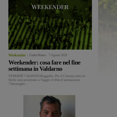
Weekender
Giulia Mauro
-
7 Agosto 2026
Weekender: cosa fare nel fine
settimana in Valdarno
VENERDÌ 7 AGOSTO Reggello- Per il Cinema sotto le
Stelle sarà proiettato a Vaggio il film d’animazione
“Tartarughe...