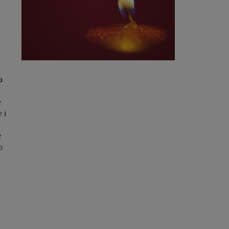
o
e
 i
e
o