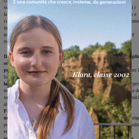
contatto con i sindacati di categoria, con lo scopo di preservare lo
svolgimento dell’attività lavorativa nel rispetto e nella tutela di tutti i
lavoratori nonché del proprio business. L’azienda ha sempre avuto e
continua ad avere solidi rapporti con i propri collaboratori, soprattutto
in seguito a quanto recentemente accaduto, implementando
tempestivamente diversi protocolli ad hoc per le sedi produttive nel
rispetto dei valori dell’azienda e delle proprie persone".
Il piano d'azione prevede l'avvio del Recovery Plan con molteplic
soluzioni flessibili tutte con l’obiettivo di riportare il prima
possibile al lavoro i dipendenti coinvolti
e salvaguardando sempre 
loro passione e coinvolgimento.
Nel mese di maggio è prevista
la ripartenza della produzione
e dell’operatività manifatturiera "per
mantenere alto l’impegno dell’azienda nel promuovere l’eccellenza d
saper fare, l’alta competenza artigianale e la dedizione verso le tecnic
all’avanguardia:
una parte nella fabbrica VFS di Montelupo
Fiorentino, predisponendo un doppio turno lavorativo e una
nuova organizzazione del lavoro artigianale
e quello che coinvolge
processi industriali all’avanguardia volti a garantire sempre una qualit
eccellente,
una parte presso uno stabilimento (ex Lamos) di
proprietà di Prada messo a disposizione per Maison Valentino