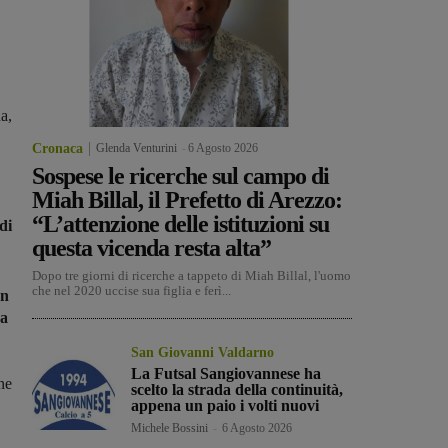
a,
Cronaca
Glenda Venturini
-
6 Agosto 2026
Sospese le ricerche sul campo di
Miah Billal, il Prefetto di Arezzo:
“L’attenzione delle istituzioni su
di
questa vicenda resta alta”
Dopo tre giorni di ricerche a tappeto di Miah Billal, l'uomo
che nel 2020 uccise sua figlia e ferì...
on
da
San Giovanni Valdarno
La Futsal Sangiovannese ha
ne
scelto la strada della continuità,
appena un paio i volti nuovi
Michele Bossini
-
6 Agosto 2026