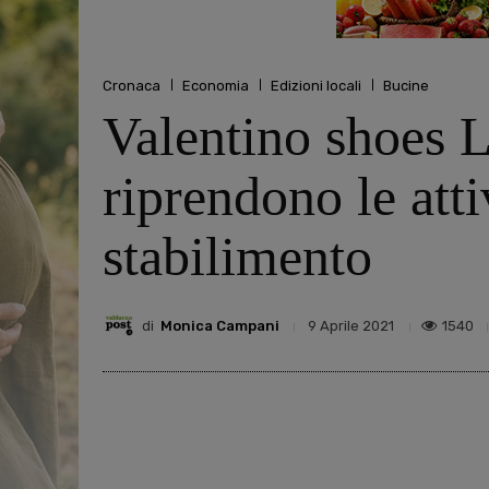
Cronaca
Economia
Edizioni locali
Bucine
Valentino shoes 
riprendono le att
stabilimento
di
Monica Campani
1540
9 Aprile 2021