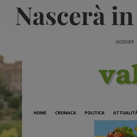
DOSSIER
HOME
CRONACA
POLITICA
ATTUALIT