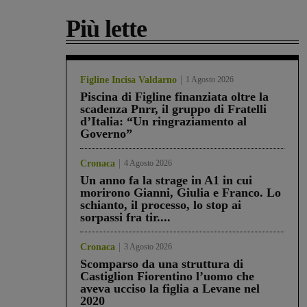
Più lette
Figline Incisa Valdarno
1 Agosto 2026
Piscina di Figline finanziata oltre la
scadenza Pnrr, il gruppo di Fratelli
d’Italia: “Un ringraziamento al
Governo”
Cronaca
4 Agosto 2026
Un anno fa la strage in A1 in cui
morirono Gianni, Giulia e Franco. Lo
schianto, il processo, lo stop ai
sorpassi fra tir....
Cronaca
3 Agosto 2026
Scomparso da una struttura di
Castiglion Fiorentino l’uomo che
aveva ucciso la figlia a Levane nel
2020