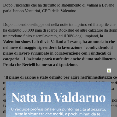
Dopo l’incendio che ha distrutto lo stabilimento di Valiani a Levane
parla Jacopo Venturini, CEO della Valentino
Dopo l'incendio sviluppatosi nella notte tra il primo ed il 2 aprile che
ha distrutto 38.000 paia di scarpe Rockstud ed altre calzature da donn
tra prodotto finito e semilavorato, ed il 90% degli impianti,
la
Valentino shoes Lab di via Valiani a Levane, ha annunciato che
nel mese di maggio riprenderà la lavorazione "condividendo il
piano di lavoro sviluppato in collaborazione con i sindacati di
categoria". L'azienda potrà usufruire anche di uno stabilimento 
Prada che Bertelli ha messo a disposizione.
×
"Il piano di azione è stato definito per agire nell’immediatezza c
una soluzione temporanea che consenta ai dipendenti dell’azien
di calzature di rientrare al lavoro e riattivare la produzione
. La
Maison romana nel frattempo continuerà a gestire la situazione di
emergenza in un orizzonte temporale di almeno 1 anno. Valentino po
i dipendenti al centro del proprio operato, attuando in pieno le vigenti
disposizioni in materia di salute e sicurezza e lavorando a stretto