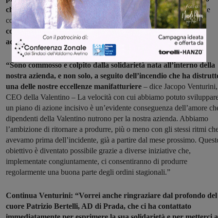
che
ospiterà i processi di realizzazione, manovia e finissaggio delle
collezioni di calzature donna,
infine una parte più ristretta dei
colleghi verrà ricollocata all’interno del polo logistico VSL
adiacente alla struttura precedentemente funzionante".
“Sono commosso e colpito dalla solidarietà nata all’interno della
nostra azienda, e non solo, a seguito dell’incendio che ha distrutt
una delle nostre eccellenze manifatturiere
– dice Jacopo Venturini,
CEO della Valentino – La velocità con cui abbiamo potuto sviluppar
un piano di azione incisivo è un’evidente conseguenza dell’amore che
dipendenti della Valentino nutrono per la nostra azienda. Abbiamo
l’ambizione di ritornare a produrre, più o meno con gli stessi ritmi ch
avevamo prima dell’incidente, già a partire dal mese prossimo. Quest
obiettivo è diventato possibile grazie a diverse iniziative che,
implementate congiuntamente, ci consentiranno di produrre
regolarmente una buona parte degli ordini stagionali.”
Continua Venturini: “Vorrei anche ringraziare dal profondo del
cuore Patrizio Bertelli, AD di Prada, che ci ha contattato
immediatamente per esprimere la sua solidarietà e per metterci a