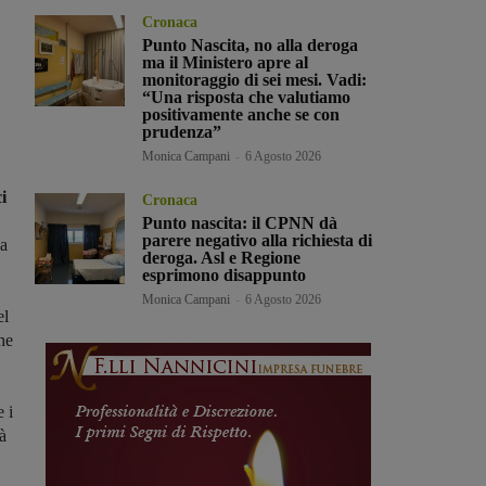
Cronaca
Punto Nascita, no alla deroga
ma il Ministero apre al
monitoraggio di sei mesi. Vadi:
“Una risposta che valutiamo
positivamente anche se con
prudenza”
Monica Campani
-
6 Agosto 2026
i
Cronaca
Punto nascita: il CPNN dà
parere negativo alla richiesta di
la
deroga. Asl e Regione
esprimono disappunto
Monica Campani
-
6 Agosto 2026
el
he
 i
à