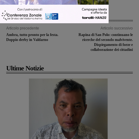
Articolo precedente
Articolo successivo
Ambra, tutto pronto per la festa.
Rapina di San Polo: continuano le
Doppio derby in Valdarno
ricerche del secondo malvivente.
Dispiegamento di forze e
collaborazione dei cittadini
Ultime Notizie