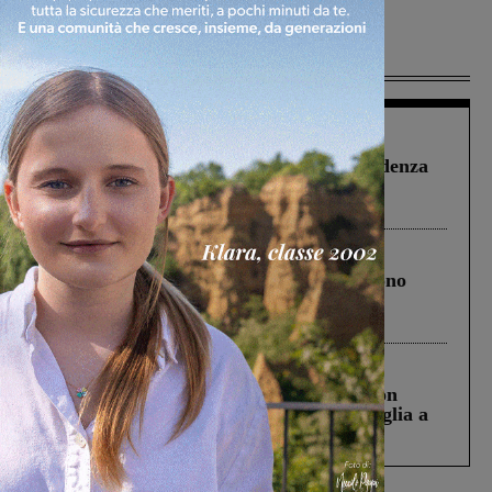
Più lette
Figline Incisa Valdarno
1 Agosto 2026
Piscina di Figline finanziata oltre la scadenza
Pnrr, il gruppo di Fratelli d’Italia: “Un
ringraziamento al Governo”
Cronaca
4 Agosto 2026
Un anno fa la strage in A1 in cui morirono
Gianni, Giulia e Franco. Lo schianto, il
processo, lo stop ai sorpassi fra tir....
Cronaca
3 Agosto 2026
Scomparso da una struttura di Castiglion
Fiorentino l’uomo che aveva ucciso la figlia a
Levane nel 2020