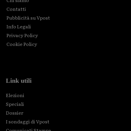
Contatti
Pubblicità su Vpost
Info Legali
Privacy Policy
Cookie Policy
Html code here! Replace this with any non empty raw html
code and that's it.
Link utili
Elezioni
Speciali
Dossier
I sondaggi di Vpost
Comunicati Stampa