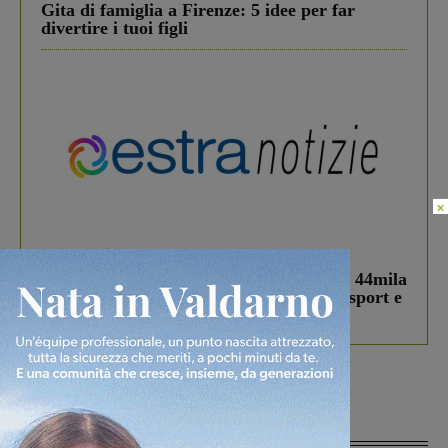
Gita di famiglia a Firenze: 5 idee per far
divertire i tuoi figli
×
In vetrina
3 Agosto 2026
Estra Notizie agosto: Smart Cities, oltre 44mila
studenti coinvolti, torna il bando per lo sport e
debutta il podcast Estrair
Più lette