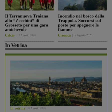
Il Terranuova Traiana
Incendio nel bosco della
allo “Zecchini” di
Trappola. Soccorsi sul
Grosseto per una gara
posto per spegnere le
amichevole
fiamme
Calcio
7 Agosto 2026
Cronaca
7 Agosto 2026
In Vetrina
In vetrina
6 Agosto 2026