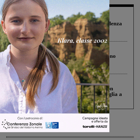
Figline Incisa Valdarno
1 Agosto 2026
Piscina di Figline finanziata oltre la scadenza
Pnrr, il gruppo di Fratelli d’Italia: “Un
ringraziamento al Governo”
Cronaca
4 Agosto 2026
Un anno fa la strage in A1 in cui morirono
Gianni, Giulia e Franco. Lo schianto, il
processo, lo stop ai sorpassi fra tir....
Cronaca
3 Agosto 2026
Scomparso da una struttura di Castiglion
Fiorentino l’uomo che aveva ucciso la figlia a
Levane nel 2020