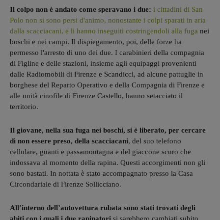
Il colpo non è andato come speravano i due:
i cittadini di San
Polo non si sono persi d'animo, nonostante i colpi sparati in aria
dalla scacciacani, e li hanno inseguiti costringendoli alla fuga
nei
boschi e nei campi. Il dispiegamento, poi, delle forze ha
permesso l'arresto di uno dei due. I carabinieri della compagnia
di Figline e delle stazioni, insieme agli equipaggi provenienti
dalle Radiomobili di Firenze e Scandicci, ad alcune pattuglie in
borghese del Reparto Operativo e della Compagnia di Firenze e
alle unità cinofile di Firenze Castello, hanno setacciato il
territorio.
Il giovane, nella sua fuga nei boschi, si è liberato, per cercare
di non essere preso, della scacciacani
, del suo telefono
cellulare, guanti e passamontagna e del giaccone scuro che
indossava al momento della rapina. Questi accorgimenti non gli
sono bastati. In nottata è stato accompagnato presso la Casa
Circondariale di Firenze Sollicciano.
All’interno dell’autovettura rubata sono stati trovati degli
abiti con i quali i due rapinatori
si sarebbero cambiati subito