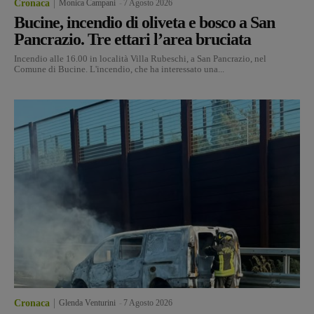
Cronaca
Monica Campani
-
7 Agosto 2026
Bucine, incendio di oliveta e bosco a San
Pancrazio. Tre ettari l’area bruciata
Incendio alle 16.00 in località Villa Rubeschi, a San Pancrazio, nel
Comune di Bucine. L'incendio, che ha interessato una...
Cronaca
Glenda Venturini
-
7 Agosto 2026