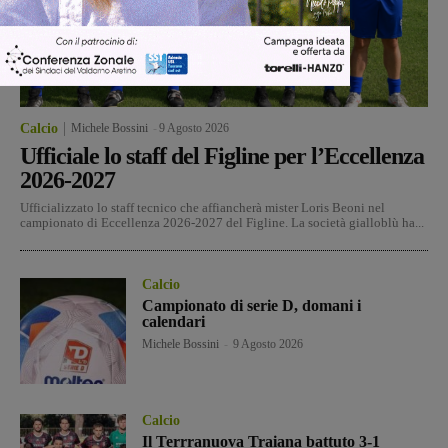
Calcio
Michele Bossini
-
9 Agosto 2026
Ufficiale lo staff del Figline per l’Eccellenza
2026-2027
Ufficializzato lo staff tecnico che affiancherà mister Loris Beoni nel
campionato di Eccellenza 2026-2027 del Figline. La società gialloblù ha...
Calcio
Campionato di serie D, domani i
calendari
Michele Bossini
-
9 Agosto 2026
Calcio
Il Terrranuova Traiana battuto 3-1