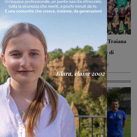
Dal treno all’ospedale, la
Il Terrranuova Traiana
vita in “Frammenti”: il
battuto 3-1
primo libro del
nell’amichevole di
valdarnese Luca Livi
Grosseto
Cultura
9 Agosto 2026
Calcio
8 Agosto 2026
Ultime Calcio