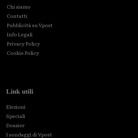
Chi siamo
Contatti
Pubblicità su Vpost
Info Legali
Privacy Policy
Cookie Policy
Html code here! Replace this with any non empty raw html
code and that's it.
Link utili
Elezioni
Speciali
Dossier
I sondaggi di Vpost