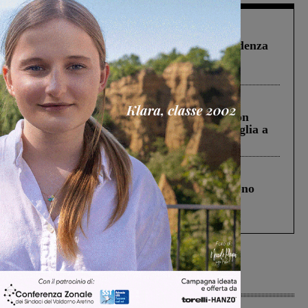
Figline Incisa Valdarno
1 Agosto 2026
Piscina di Figline finanziata oltre la scadenza
Pnrr, il gruppo di Fratelli d’Italia: “Un
ringraziamento al Governo”
Cronaca
3 Agosto 2026
Scomparso da una struttura di Castiglion
Fiorentino l’uomo che aveva ucciso la figlia a
Levane nel 2020
Cronaca
4 Agosto 2026
Un anno fa la strage in A1 in cui morirono
Gianni, Giulia e Franco. Lo schianto, il
processo, lo stop ai sorpassi fra tir....