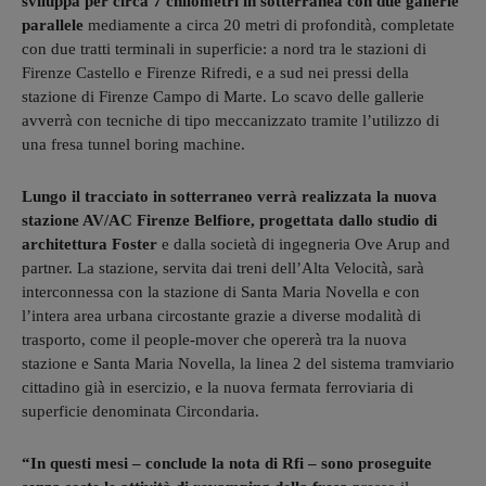
sviluppa per circa 7 chilometri in sotterranea con due gallerie
parallele
mediamente a circa 20 metri di profondità, completate
con due tratti terminali in superficie: a nord tra le stazioni di
Firenze Castello e Firenze Rifredi, e a sud nei pressi della
stazione di Firenze Campo di Marte. Lo scavo delle gallerie
avverrà con tecniche di tipo meccanizzato tramite l’utilizzo di
una fresa tunnel boring machine.
Lungo il tracciato in sotterraneo verrà realizzata la nuova
stazione AV/AC Firenze Belfiore, progettata dallo studio di
architettura Foster
e dalla società di ingegneria Ove Arup and
partner. La stazione, servita dai treni dell’Alta Velocità, sarà
interconnessa con la stazione di Santa Maria Novella e con
l’intera area urbana circostante grazie a diverse modalità di
trasporto, come il people-mover che opererà tra la nuova
stazione e Santa Maria Novella, la linea 2 del sistema tramviario
cittadino già in esercizio, e la nuova fermata ferroviaria di
superficie denominata Circondaria.
“In questi mesi – conclude la nota di Rfi – sono proseguite