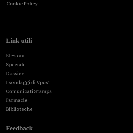
Cookie Policy
Html code here! Replace this with any non empty raw html
code and that's it.
Link utili
Elezioni
Speciali
Dossier
I sondaggi di Vpost
Comunicati Stampa
Farmacie
Biblioteche
Feedback