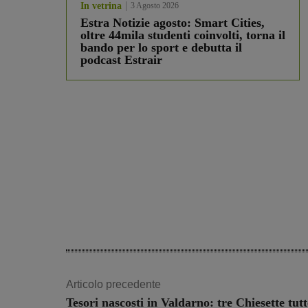
In vetrina
3 Agosto 2026
Estra Notizie agosto: Smart Cities,
oltre 44mila studenti coinvolti, torna il
bando per lo sport e debutta il
podcast Estrair
Articolo precedente
Tesori nascosti in Valdarno: tre Chiesette tut