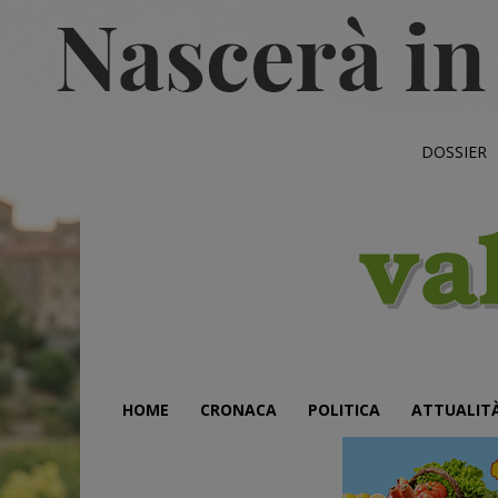
DOSSIER
HOME
CRONACA
POLITICA
ATTUALIT