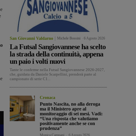
he
e
San Giovanni Valdarno
Michele Bossini
-
6 Agosto 2026
mo
La Futsal Sangiovannese ha scelto
la strada della continuità, appena
un paio i volti nuovi
Tante le conferme nella Futsal Sangiovannese 2026-2027,
che, guidata da Daniele Scarpellini, prenderà parte al
ne
campionato di serie C1...
Cronaca
Punto Nascita, no alla deroga
ma il Ministero apre al
monitoraggio di sei mesi. Vadi:
“Una risposta che valutiamo
positivamente anche se con
prudenza”
Monica Campani
-
6 Agosto 2026