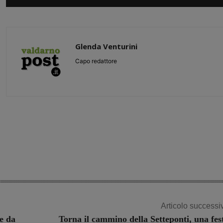
Glenda Venturini
Capo redattore
Share
Articolo successi
te da
Torna il cammino della Setteponti, una fes