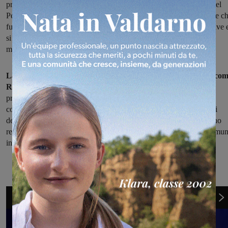
presentata ieri al Wanda Capodaglio in occasione delle Festività del
Perdono. Il simbolo di uno dei borghi più belli d’Italia, quella torre c
fu progettata dall’architetto medievale Arnolfo di Cambio, ora rivive 
si anima nella versione Lego, i pezzi per costruire più famosi del
mondo.
La riproduzione in mattoncini è opera di Abramo Foggi, Giaco
Rossi e Gabriel Rossi:
ai tre realizzatori, ieri, in occasione della
presentazione, è andato il ringraziamento dell’Amministrazione
comunale, presente con il sindaco Enzo Cacioli e con gli assessori
della giunta. “Un grande ringraziamento va ai costruttori che hanno
realizzato questa bellissima opera con cui porteranno il nostro Comu
in giro per l’Italia”.
1
di 4