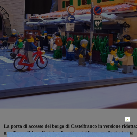
×
La porta di accesso del borgo di Castelfranco in versione ridotta:
una Torre di Arnolfo tutta di mattoncini Lego,
quella che è stata