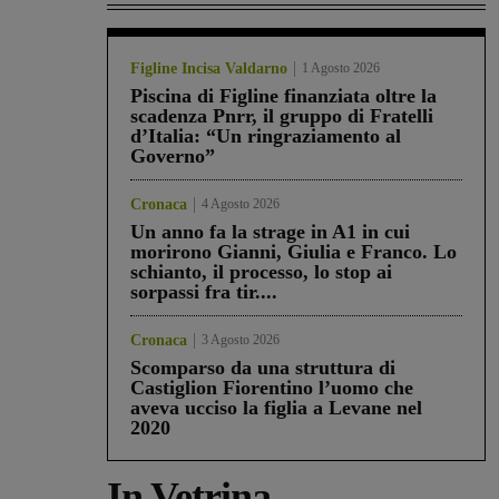
Figline Incisa Valdarno
1 Agosto 2026
Piscina di Figline finanziata oltre la
scadenza Pnrr, il gruppo di Fratelli
d’Italia: “Un ringraziamento al
Governo”
Cronaca
4 Agosto 2026
Un anno fa la strage in A1 in cui
morirono Gianni, Giulia e Franco. Lo
schianto, il processo, lo stop ai
sorpassi fra tir....
Cronaca
3 Agosto 2026
Scomparso da una struttura di
Castiglion Fiorentino l’uomo che
aveva ucciso la figlia a Levane nel
2020
In Vetrina