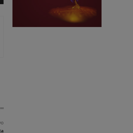
vo
ta