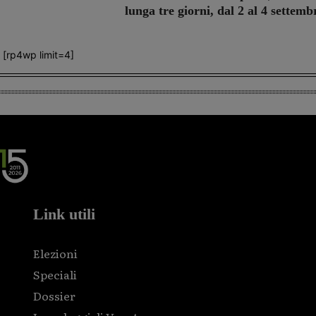
lunga tre giorni, dal 2 al 4 settemb
[rp4wp limit=4]
Link utili
Elezioni
Speciali
Dossier