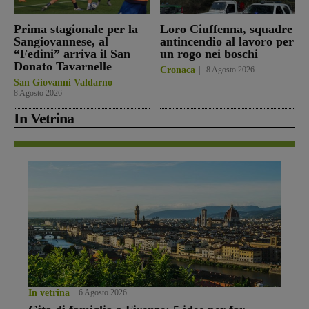
Prima stagionale per la
Loro Ciuffenna, squadre
Sangiovannese, al
antincendio al lavoro per
“Fedini” arriva il San
un rogo nei boschi
Donato Tavarnelle
Cronaca
8 Agosto 2026
San Giovanni Valdarno
8 Agosto 2026
In Vetrina
In vetrina
6 Agosto 2026