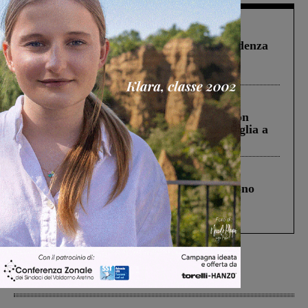
Figline Incisa Valdarno
1 Agosto 2026
Piscina di Figline finanziata oltre la scadenza
Pnrr, il gruppo di Fratelli d’Italia: “Un
ringraziamento al Governo”
Cronaca
3 Agosto 2026
Scomparso da una struttura di Castiglion
Fiorentino l’uomo che aveva ucciso la figlia a
Levane nel 2020
Cronaca
4 Agosto 2026
Un anno fa la strage in A1 in cui morirono
Gianni, Giulia e Franco. Lo schianto, il
processo, lo stop ai sorpassi fra tir....