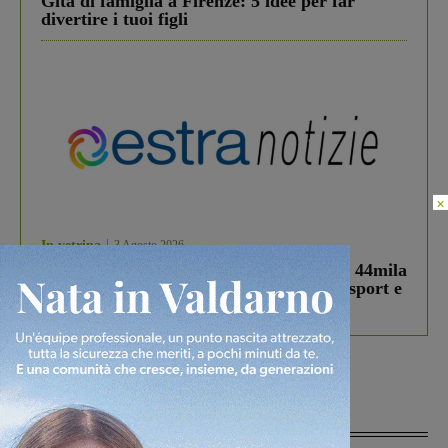
Gita di famiglia a Firenze: 5 idee per far
divertire i tuoi figli
×
In vetrina
3 Agosto 2026
Estra Notizie agosto: Smart Cities, oltre 44mila
studenti coinvolti, torna il bando per lo sport e
debutta il podcast Estrair
Più lette