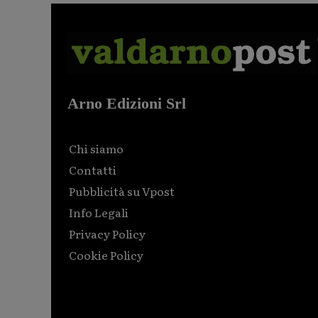
Arno Edizioni Srl
Chi siamo
Contatti
Pubblicità su Vpost
Info Legali
Privacy Policy
Cookie Policy
Html code here! Replace this with any non empty raw
html code and that's it.