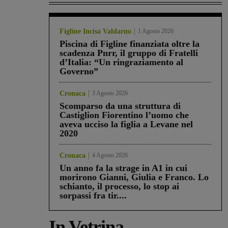
Figline Incisa Valdarno
1 Agosto 2026
Piscina di Figline finanziata oltre la
scadenza Pnrr, il gruppo di Fratelli
d’Italia: “Un ringraziamento al
Governo”
Cronaca
3 Agosto 2026
Scomparso da una struttura di
Castiglion Fiorentino l’uomo che
aveva ucciso la figlia a Levane nel
2020
Cronaca
4 Agosto 2026
Un anno fa la strage in A1 in cui
morirono Gianni, Giulia e Franco. Lo
schianto, il processo, lo stop ai
sorpassi fra tir....
In Vetrina