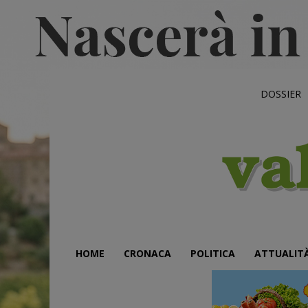
DOSSIER
HOME
CRONACA
POLITICA
ATTUALIT