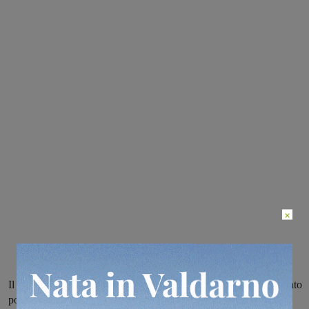
×
Il dramma si è consumato a Faella. Il bambino è cosciente ed è stato
portato alla Gruccia per essere trasportato al Meyer