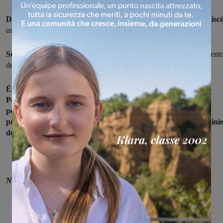
Dramma a Faella, frazione del comune di Castelfranco Piandiscò
un cancello di 70 chili è caduto addosso a un bambino di 7 anni.
Sul posto l'ambulanza del 118.
Il piccolo al momento dell'intervent
dei soccorsi era cosciente: ha riportato un politrauma.
È stato portato alla Gruccia per essere poi trasportato con il
Pegaso all'ospedale pediatrico Meyer: il maltempo però non
permesso l'utilizzo dell'elisoccorso. È stata così
predisposta un'ambulanza. Sul posto sono intervenuti i carabinie
della compagnia di San Giovanni,
Notizia in aggiornamento