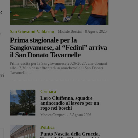
:
San Giovanni Valdarno
Michele Bossini
-
8 Agosto 2026
o
Prima stagionale per la
Sangiovannese, al “Fedini” arriva
il San Donato Tavarnelle
Prima uscita per la Sangiovannese 2026-2027, che domani
alle 17,30 in casa affronterà in amichevole il San Donati
Tavarnelle,...
ri
Cronaca
Loro Ciuffenna, squadre
antincendio al lavoro per un
rogo nei boschi
Monica Campani
-
8 Agosto 2026
Politica
Punto Nascita della Gruccia,