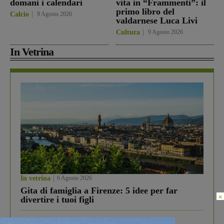
domani i calendari
vita in “Frammenti”: il
primo libro del
Calcio
9 Agosto 2026
valdarnese Luca Livi
Cultura
9 Agosto 2026
In Vetrina
In vetrina
6 Agosto 2026
Gita di famiglia a Firenze: 5 idee per far
×
divertire i tuoi figli