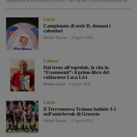
campionato di Eccellenza 2026-2027 del Figline. La società gialloblù ha...
Calcio
Campionato di serie D, domani i
calendari
Michele Bossini
-
9 Agosto 2026
Cultura
Dal treno all’ospedale, la vita in
“Frammenti”: il primo libro del
valdarnese Luca Livi
Martina Giardi
-
9 Agosto 2026
Calcio
Il Terrranuova Traiana battuto 3-1
nell’amichevole di Grosseto
Michele Bossini
-
8 Agosto 2026