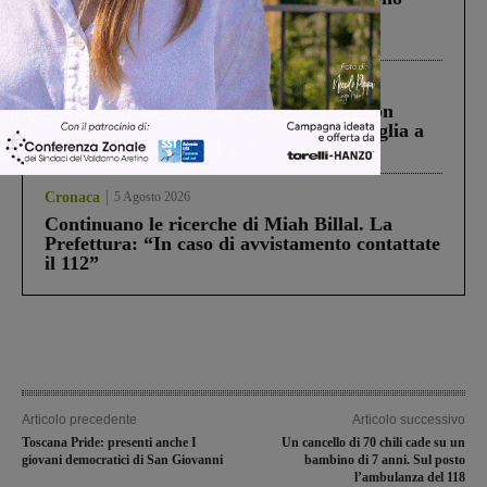
Gianni, Giulia e Franco. Lo schianto, il
processo, lo stop ai sorpassi fra tir....
Cronaca
3 Agosto 2026
Scomparso da una struttura di Castiglion
Fiorentino l’uomo che aveva ucciso la figlia a
Levane nel 2020
Cronaca
5 Agosto 2026
Continuano le ricerche di Miah Billal. La
Prefettura: “In caso di avvistamento contattate
il 112”
Articolo precedente
Articolo successivo
Toscana Pride: presenti anche I
Un cancello di 70 chili cade su un
giovani democratici di San Giovanni
bambino di 7 anni. Sul posto
l’ambulanza del 118