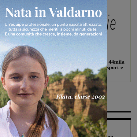
In vetrina
3 Agosto 2026
Estra Notizie agosto: Smart Cities, oltre 44mila
studenti coinvolti, torna il bando per lo sport e
debutta il podcast Estrair
Più lette
Cronaca
4 Agosto 2026
Un anno fa la strage in A1 in cui morirono