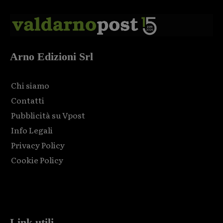
Arno Edizioni Srl
Chi siamo
Contatti
Pubblicità su Vpost
Info Legali
Privacy Policy
Cookie Policy
Html code here! Replace this with any non empty raw html
code and that's it.
Link utili