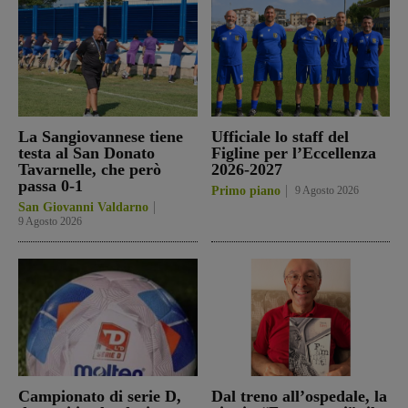
La Sangiovannese tiene
Ufficiale lo staff del
testa al San Donato
Figline per l’Eccellenza
Tavarnelle, che però
2026-2027
passa 0-1
Primo piano
9 Agosto 2026
San Giovanni Valdarno
9 Agosto 2026
Campionato di serie D,
Dal treno all’ospedale, la