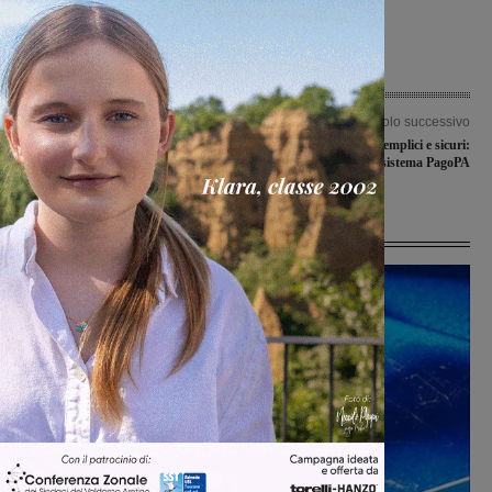
Articolo precedente
Articolo successivo
Il rapporto tra immagini e narrazione
Pagamenti elettronici semplici e sicuri:
nella cronaca giornalistica
attivo il nuovo sistema PagoPA
Ultime Notizie