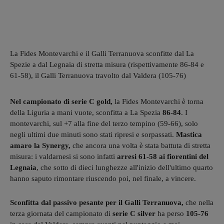
La Fides Montevarchi e il Galli Terranuova sconfitte dal La
Spezie a dal Legnaia di stretta misura (rispettivamente 86-84 e
61-58), il Galli Terranuova travolto dal Valdera (105-76)
Nel campionato di serie C gold,
la Fides Montevarchi è torna
della Liguria a mani vuote, sconfitta a La Spezia
86-84
. I
montevarchi, sul +7 alla fine del terzo tempino (59-66), solo
negli ultimi due minuti sono stati ripresi e sorpassati.
Mastica
amaro la Synergy,
che ancora una volta è stata battuta di stretta
misura: i valdarnesi si sono infatti
arresi 61-58 ai fiorentini del
Legnaia
, che sotto di dieci lunghezze all'inizio dell'ultimo quarto
hanno saputo rimontare riuscendo poi, nel finale, a vincere.
Sconfitta dal passivo pesante per il Galli Terranuova,
che nella
terza giornata del campionato di
serie C silver
ha perso
105-76