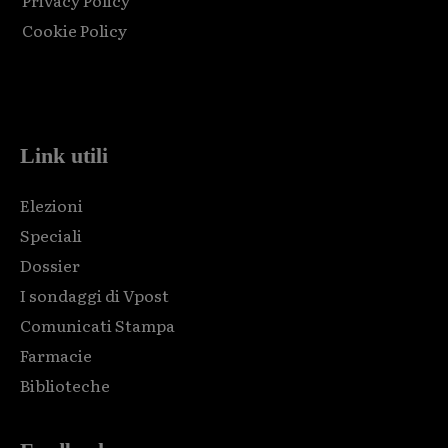
Cookie Policy
Html code here! Replace this with any non empty raw html
code and that's it.
Link utili
Elezioni
Speciali
Dossier
I sondaggi di Vpost
Comunicati Stampa
Farmacie
Biblioteche