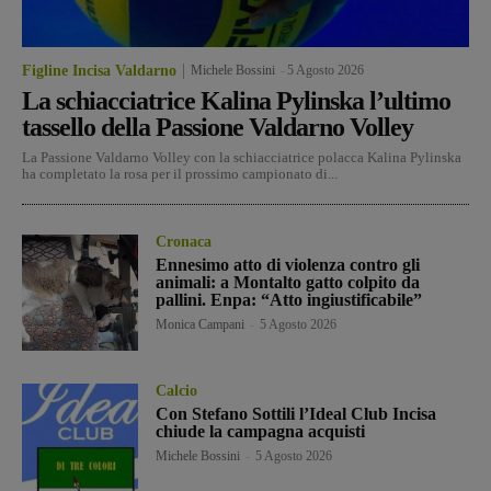
Figline Incisa Valdarno
Michele Bossini
-
5 Agosto 2026
La schiacciatrice Kalina Pylinska l’ultimo
tassello della Passione Valdarno Volley
La Passione Valdarno Volley con la schiacciatrice polacca Kalina Pylinska
ha completato la rosa per il prossimo campionato di...
Cronaca
Ennesimo atto di violenza contro gli
animali: a Montalto gatto colpito da
pallini. Enpa: “Atto ingiustificabile”
Monica Campani
-
5 Agosto 2026
Calcio
Con Stefano Sottili l’Ideal Club Incisa
chiude la campagna acquisti
Michele Bossini
-
5 Agosto 2026