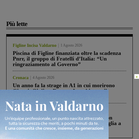
Più lette
Figline Incisa Valdarno
1 Agosto 2026
Piscina di Figline finanziata oltre la scadenza
Pnrr, il gruppo di Fratelli d’Italia: “Un
ringraziamento al Governo”
×
Cronaca
4 Agosto 2026
Un anno fa la strage in A1 in cui morirono
Gianni, Giulia e Franco. Lo schianto, il
processo, lo stop ai sorpassi fra tir....
Cronaca
3 Agosto 2026
Scomparso da una struttura di Castiglion
Fiorentino l’uomo che aveva ucciso la figlia a
Levane nel 2020