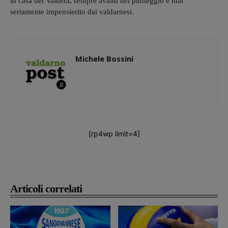
in casa del Valdera, sempre avanti nel punteggio e mai
seriamente impensierito dai valdarnesi.
Michele Bossini
[rp4wp limit=4]
Articoli correlati