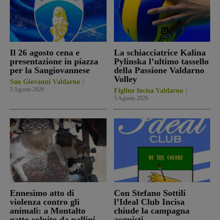
Il 26 agosto cena e
La schiacciatrice Kalina
presentazione in piazza
Pylinska l’ultimo tassello
per la Sangiovannese
della Passione Valdarno
Volley
San Giovanni Valdarno
5 Agosto 2026
Figline Incisa Valdarno
5 Agosto 2026
Ennesimo atto di
Con Stefano Sottili
violenza contro gli
l’Ideal Club Incisa
animali: a Montalto
chiude la campagna
gatto colpito da pallini.
acquisti