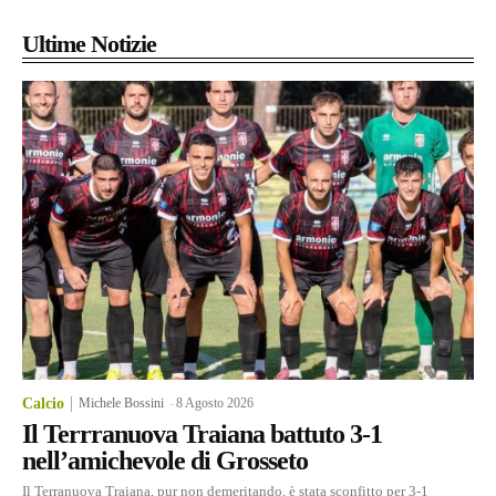
Ultime Notizie
Calcio
Michele Bossini
-
8 Agosto 2026
Il Terrranuova Traiana battuto 3-1
nell’amichevole di Grosseto
Il Terranuova Traiana, pur non demeritando, è stata sconfitto per 3-1