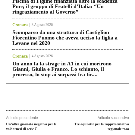
Piscina di Figline finanziata oltre la scadenza
Pnrr, il gruppo di Fratelli d’Italia: “Un
ringraziamento al Governo”
Cronaca
3 Agosto 2026
Scomparso da una struttura di Castiglion
Fiorentino l’uomo che aveva ucciso la figlia a
Levane nel 2020
Cronaca
4 Agosto 2026
Un anno fa la strage in A1 in cui morirono
Gianni, Giulia e Franco. Lo schianto, il
processo, lo stop ai sorpassi fra tir....
Articolo precedente
Articolo successivo
Un’altra giornata negativa per le
Tre aquilotte per la rappresentativa
valdarnesi di serie C
regionale rosa