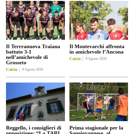
Il Terrranuova Traiana
Il Montevarchi affronta
battuto 3-1
in amichevole l’Ancona
nell’amichevole di
Calcio
8 Agosto 2026
Grosseto
Calcio
8 Agosto 2026
Reggello, i consiglieri di
Prima stagionale per la
opposizione: “La TARI
Sangiovannese, al