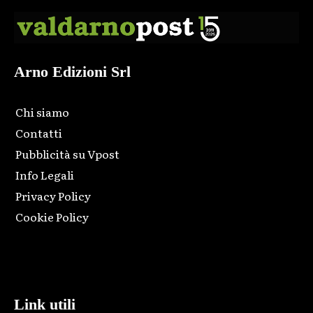
Arno Edizioni Srl
Chi siamo
Contatti
Pubblicità su Vpost
Info Legali
Privacy Policy
Cookie Policy
Html code here! Replace this with any non empty raw html
code and that's it.
Link utili