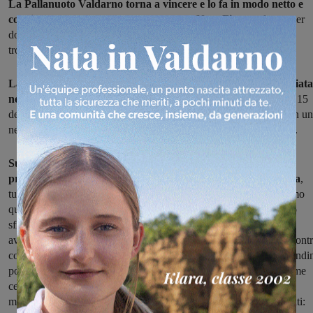
La Pallanuoto Valdarno torna a vincere e lo fa in modo netto e
convincente, superando 10-5 la quotata Ngm Firenze
dopo aver
dominato dall'inizio alla fine. Ed è solo per le tante leggerezze di
troppo se il risultato finale non è ancora più rotondo.
La giornata alla piscina comunale di Colle Val d'Elsa era iniziata
nel migliore dei modi
, con la vittoria della nuova squadra Under 15
della Pallanuoto Valdarno che al suo esordio supera la Sestese con un
netto 12-6. Poche ore più tardi anche i senior possono festeggiare.
Subito pressing alto e rapide ripartenze, così il Valdarno si
procura almeno cinque nitide occasioni da gol in avvio di gara
,
tutte però sventate dall'attenta difesa fiorentina. Nel finale del primo
quarto però Luti firma il meritato vantaggio dei valdarnesi proprio
sfruttando la sua velocità in contropiede che coglie di sorpresa gli
avversari. Nel secondo quarto la Pallanuoto Valdarno chiude l'incont
con ampio anticipo. L'ingresso in campo di Reshetnikov e Chiarandi
porta maggior lucidità sotto porta e il primo, stavolta schierato come
centroboa, è incontenibile. Segna una doppietta in poco più di un
minuto e crea per i compagni di squadra che si fanno trovare pronti: