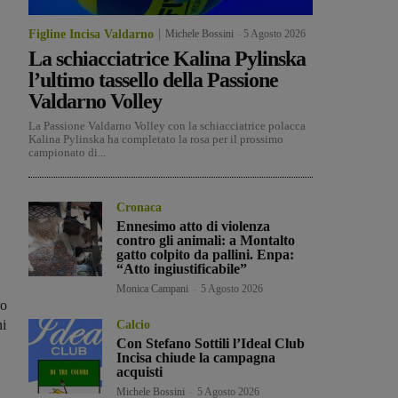
Figline Incisa Valdarno
Michele Bossini
-
5 Agosto 2026
La schiacciatrice Kalina Pylinska
l’ultimo tassello della Passione
Valdarno Volley
La Passione Valdarno Volley con la schiacciatrice polacca
Kalina Pylinska ha completato la rosa per il prossimo
campionato di...
Cronaca
Ennesimo atto di violenza
contro gli animali: a Montalto
gatto colpito da pallini. Enpa:
“Atto ingiustificabile”
Monica Campani
-
5 Agosto 2026
ro
ni
Calcio
Con Stefano Sottili l’Ideal Club
Incisa chiude la campagna
acquisti
Michele Bossini
-
5 Agosto 2026