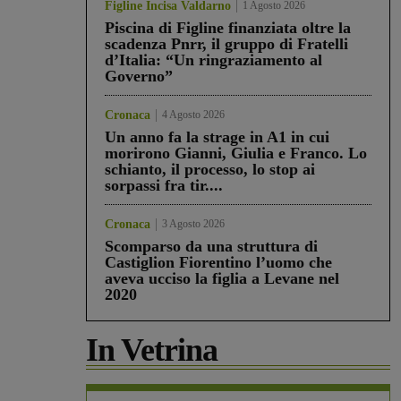
Figline Incisa Valdarno
1 Agosto 2026
Piscina di Figline finanziata oltre la
scadenza Pnrr, il gruppo di Fratelli
d’Italia: “Un ringraziamento al
Governo”
Cronaca
4 Agosto 2026
Un anno fa la strage in A1 in cui
morirono Gianni, Giulia e Franco. Lo
schianto, il processo, lo stop ai
sorpassi fra tir....
Cronaca
3 Agosto 2026
Scomparso da una struttura di
Castiglion Fiorentino l’uomo che
aveva ucciso la figlia a Levane nel
2020
In Vetrina