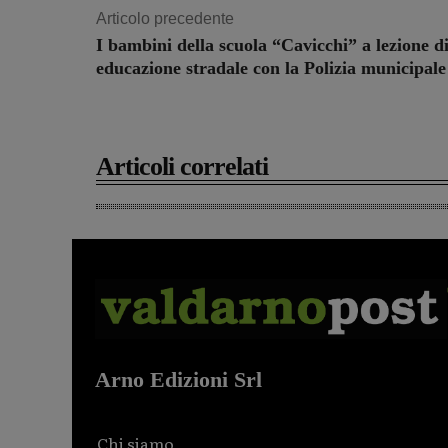
Articolo precedente
I bambini della scuola “Cavicchi” a lezione d
educazione stradale con la Polizia municipale
Articoli correlati
Arno Edizioni Srl
Chi siamo