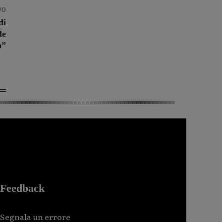
vo
di
le
à”
Feedback
Segnala un errore