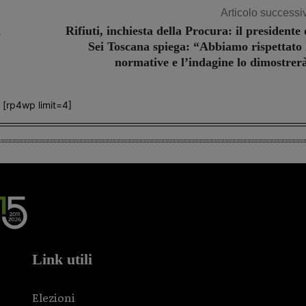
Articolo successi
i
Rifiuti, inchiesta della Procura: il presidente 
Sei Toscana spiega: “Abbiamo rispettato 
normative e l’indagine lo dimostrer
[rp4wp limit=4]
Link utili
Elezioni