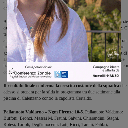
arriva il primo gol stagionale di Chiarandini, poi Salvini e Fratini
arrotondano lo scarto fino al 6-1 di metà gara.
A quel punto i valdarnesi si accontentano di amministrare grazie
anche all'ottima difesa di Massai e Tortoli sulle boe avversarie
. C
tempo anche per l'esordio del giovanissimo portiere Rotesi che si
alternerà con Buffoni nel corso della gara, chiudendola entrambi con
una prestazione positiva. La squadra di coach Mosca trova altri due
gol, prima con Reshetnikov e poi con uno strepitoso coast to coast di
Luti. Poi, forte dell'ampio vantaggio, il Valdarno si distrae e subisce
ben quattro reti nell'ultimo quarto, anche se nel frattempo segna anco
con Ricci e Reshetnikov e sbaglia un rigore con Fratini.
Il risultato finale conferma la crescita costante della squadra
che
adesso si prepara per la sfida in programma tra due settimane alla
piscina di Calenzano contro la capolista Certaldo.
Pallanuoto Valdarno – Ngm Firenze 10-5
. Pallanuoto Valdarno:
Buffoni, Bronzi, Massai M, Fratini, Salvini, Chiarandini, Stagni,
Rotesi, Tortoli, Degl'innocenti, Luti, Ricci, Tarchi, Fabbri,