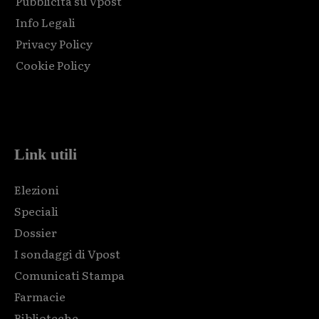
Pubblicità su Vpost
Info Legali
Privacy Policy
Cookie Policy
Html code here! Replace this with any non empty raw html
code and that's it.
Link utili
Elezioni
Speciali
Dossier
I sondaggi di Vpost
Comunicati Stampa
Farmacie
Biblioteche