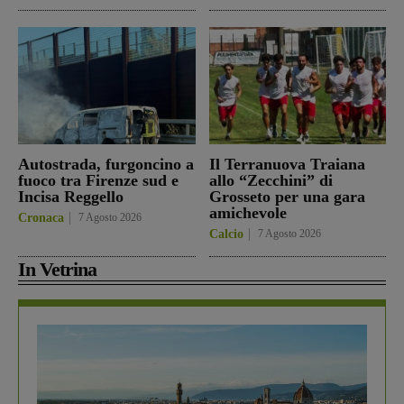
Autostrada, furgoncino a
Il Terranuova Traiana
fuoco tra Firenze sud e
allo “Zecchini” di
Incisa Reggello
Grosseto per una gara
amichevole
Cronaca
7 Agosto 2026
Calcio
7 Agosto 2026
In Vetrina