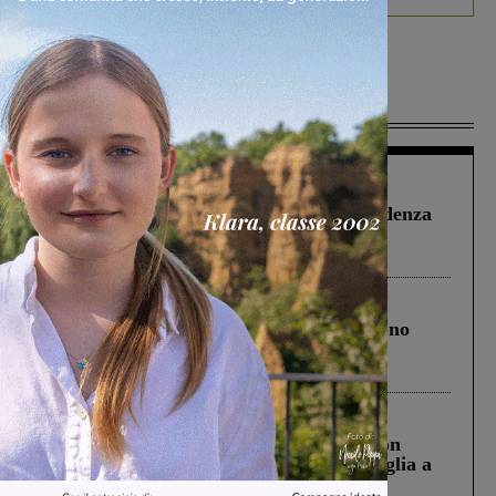
Più lette
Figline Incisa Valdarno
1 Agosto 2026
Piscina di Figline finanziata oltre la scadenza
Pnrr, il gruppo di Fratelli d’Italia: “Un
ringraziamento al Governo”
Cronaca
4 Agosto 2026
Un anno fa la strage in A1 in cui morirono
Gianni, Giulia e Franco. Lo schianto, il
processo, lo stop ai sorpassi fra tir....
Cronaca
3 Agosto 2026
Scomparso da una struttura di Castiglion
Fiorentino l’uomo che aveva ucciso la figlia a
Levane nel 2020