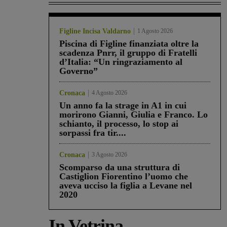
Figline Incisa Valdarno
1 Agosto 2026
Piscina di Figline finanziata oltre la
scadenza Pnrr, il gruppo di Fratelli
d’Italia: “Un ringraziamento al
Governo”
Cronaca
4 Agosto 2026
Un anno fa la strage in A1 in cui
morirono Gianni, Giulia e Franco. Lo
schianto, il processo, lo stop ai
sorpassi fra tir....
Cronaca
3 Agosto 2026
Scomparso da una struttura di
Castiglion Fiorentino l’uomo che
aveva ucciso la figlia a Levane nel
2020
In Vetrina