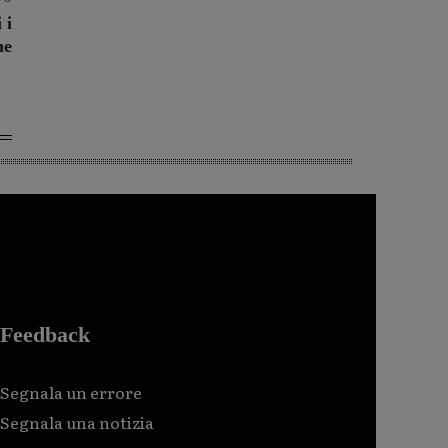
 i
ne
Feedback
Segnala un errore
Segnala una notizia