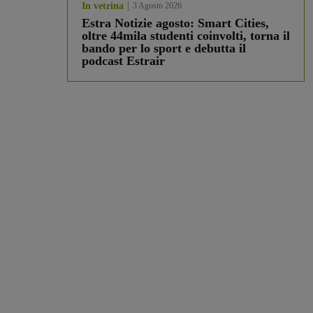
In vetrina
3 Agosto 2026
Estra Notizie agosto: Smart Cities,
oltre 44mila studenti coinvolti, torna il
bando per lo sport e debutta il
podcast Estrair