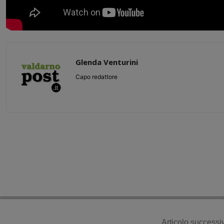
Glenda Venturini
Capo redattore
Share
Articolo successi