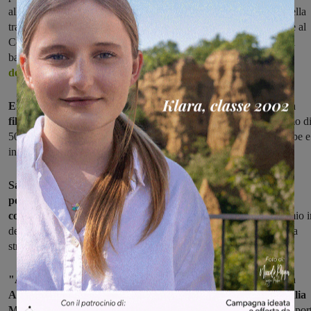
all’ufficio Protocollo la scheda di iscrizione completa di sinossi della
trama dello spettacolo proposto. La documentazione deve arrivare al
Comune di Figline e Incisa entro le 13 del 31 marzo. I dettagli del
bando e la scheda tecnica possono essere scaricati
dalla pagina
dedicata del sito del comune.
Entro il 18 maggio, poi, i partecipanti dovranno realizzare un
filmato
(durata compresa tra un minimo di 10 minuti a un massimo d
50 minuti) del proprio spettacolo/performance, caricarlo su Youtube e
inviarlo come previsto dal bando. La partecipazione è gratuita.
Sarà compito di un’apposita giuria tecnica giudicare le
performance e nominare i vincitori di ciascuna sezione del
concorso,
che si aggiudicheranno il Leorso d’oro 2021 e un premio i
denaro di 500 euro. La premiazione si terrà il 28 maggio, in diretta
streaming dal Teatro Garibaldi di Figline.
"Anche quest'anno abbiamo voluto proseguire l'impegno con
Alchimie Teatrali – ha detto alla presentazione la sindaca Giulia
Mugnai –
anche se purtroppo non potremo essere in presenza, le por