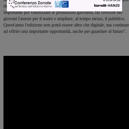
dei teatri per ora sono ancora chiuse. Questa rimane una rassegna
importante per valorizzare le produzioni giovanili, far crescere nei
giovani l'amore per il teatro e ampliare, al tempo stesso, il pubblico.
Quest'anno l'edizione non potrà essere altro che digitale, ma continue
ad offrire una importante opportunità, anche per guardare al futuro".