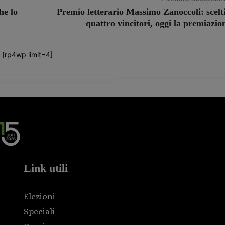
he lo
Premio letterario Massimo Zanoccoli: scelti
quattro vincitori, oggi la premiazio
[rp4wp limit=4]
Link utili
Elezioni
Speciali