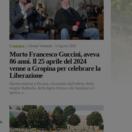
Cronaca
Glenda Venturini
-
6 Agosto 2026
Morto Francesco Guccini, aveva
86 anni. Il 25 aprile del 2024
venne a Gropina per celebrare la
Liberazione
Questa mattina a Pavana, circondato dall'affetto della
moglie Raffaella, della figlia Teresa e dei familiari si è
spento, a...
va