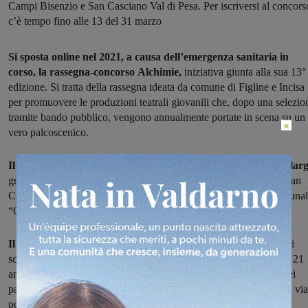
Campi Bisenzio e San Casciano Val di Pesa. Per iscriversi al concors
c’è tempo fino alle 13 del 31 marzo
Si sposta online nel 2021, a causa dell’emergenza sanitaria in
corso, la rassegna-concorso Alchimie,
iniziativa giunta alla sua 13°
edizione. Si tratta della rassegna ideata da comune di Figline e Incisa
per promuovere le produzioni teatrali giovanili che, dopo una selezio
tramite bando pubblico, vengono annualmente portate in scena su un
×
vero palcoscenico.
Il 2021 porta con sé anche una novità: la rassegna infatti si allar
grazie alla collaborazione con i Comuni di Campi Bisenzio e di San
Casciano in Val di Pesa e il coinvolgimento dei relativi teatri comunal
“Carlo Monni” e “Niccolini”.
Il concorso è organizzato in due sezioni:
una aperta ai laboratori
scolastici o extrascolastici, con ragazzi di età compresa tra i 15 e i 21
anni; una aperta ai gruppi teatrali amatoriali, con almeno l’80% dei
partecipanti under 35. Per partecipare al concorso occorre inviare, via
pec o tramite posta raccomandata, oppure consegnare a mano