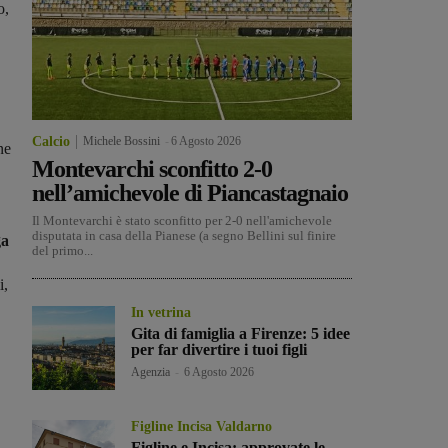
o,
Calcio
Michele Bossini
-
6 Agosto 2026
ne
Montevarchi sconfitto 2-0
nell’amichevole di Piancastagnaio
Il Montevarchi è stato sconfitto per 2-0 nell'amichevole
disputata in casa della Pianese (a segno Bellini sul finire
ga
del primo...
i,
In vetrina
Gita di famiglia a Firenze: 5 idee
per far divertire i tuoi figli
Agenzia
-
6 Agosto 2026
Figline Incisa Valdarno
Figline e Incisa: approvate le