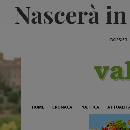
DOSSIER
HOME
CRONACA
POLITICA
ATTUALIT