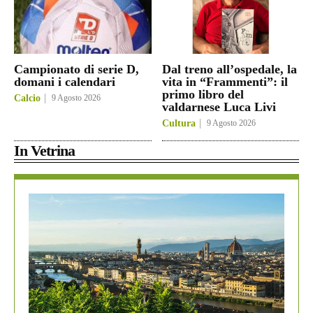
Campionato di serie D,
Dal treno all’ospedale, la
domani i calendari
vita in “Frammenti”: il
primo libro del
Calcio
9 Agosto 2026
valdarnese Luca Livi
Cultura
9 Agosto 2026
In Vetrina