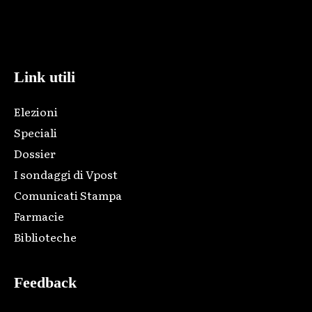
Html code here! Replace this with any non empty raw html
code and that's it.
Link utili
Elezioni
Speciali
Dossier
I sondaggi di Vpost
Comunicati Stampa
Farmacie
Biblioteche
Feedback