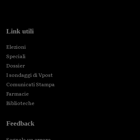
Html code here! Replace this with any non empty raw html
code and that's it.
Link utili
Elezioni
Speciali
Dossier
I sondaggi di Vpost
Comunicati Stampa
Farmacie
Biblioteche
Feedback
Segnala un errore