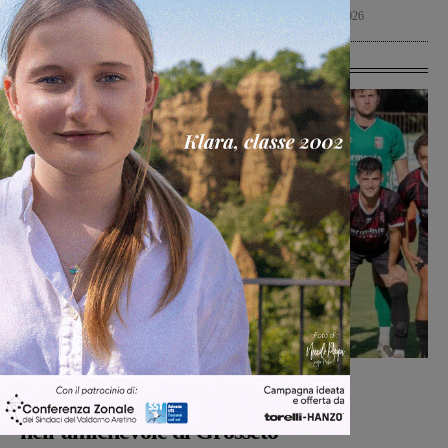
Politica
8 Agosto 2026
Ultime Calcio
Calcio
Michele Bossini
-
8 Agosto 2026
Il Terrranuova Traiana battuto 3-1
nell’amichevole di Grosseto