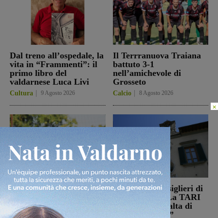
Dal treno all’ospedale, la
Il Terrranuova Traiana
vita in “Frammenti”: il
battuto 3-1
primo libro del
nell’amichevole di
valdarnese Luca Livi
Grosseto
Cultura
9 Agosto 2026
Calcio
8 Agosto 2026
×
Il Montevarchi affronta
Reggello, i consiglieri di
in amichevole l’Ancona
opposizione: “La TARI
2026 resta più alta di
Calcio
8 Agosto 2026
quella del 2022”