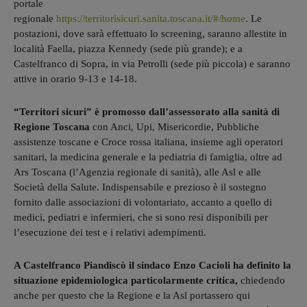
portale
regionale
https://territorisicuri.sanita.toscana.it/#/home
. Le
postazioni, dove sarà effettuato lo screening, saranno allestite in
località Faella, piazza Kennedy (sede più grande); e a
Castelfranco di Sopra, in via Petrolli (sede più piccola) e saranno
attive in orario 9-13 e 14-18.
“Territori sicuri” è promosso dall’assessorato alla sanità di
Regione Toscana
con Anci, Upi, Misericordie, Pubbliche
assistenze toscane e Croce rossa italiana, insieme agli operatori
sanitari, la medicina generale e la pediatria di famiglia, oltre ad
Ars Toscana (l’Agenzia regionale di sanità), alle Asl e alle
Società della Salute. Indispensabile e prezioso è il sostegno
fornito dalle associazioni di volontariato, accanto a quello di
medici, pediatri e infermieri, che si sono resi disponibili per
l’esecuzione dei test e i relativi adempimenti.
A Castelfranco Piandiscò il sindaco Enzo Cacioli ha definito la
situazione epidemiologica particolarmente critica,
chiedendo
anche per questo che la Regione e la Asl portassero qui