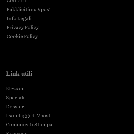
Pubblicità su Vpost
Info Legali
Privacy Policy
Cookie Policy
Html code here! Replace this with any non empty raw html
code and that's it.
Link utili
Elezioni
Speciali
Dossier
I sondaggi di Vpost
Comunicati Stampa
Farmacie