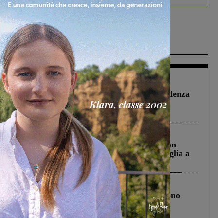
Più lette
Figline Incisa Valdarno
1 Agosto 2026
Piscina di Figline finanziata oltre la scadenza
Pnrr, il gruppo di Fratelli d’Italia: “Un
ringraziamento al Governo”
Cronaca
3 Agosto 2026
Scomparso da una struttura di Castiglion
Fiorentino l’uomo che aveva ucciso la figlia a
Levane nel 2020
Cronaca
4 Agosto 2026
Un anno fa la strage in A1 in cui morirono
Gianni, Giulia e Franco. Lo schianto, il
processo, lo stop ai sorpassi fra tir....