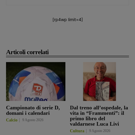
[rp4wp limit=4]
Articoli correlati
Campionato di serie D,
Dal treno all’ospedale, la
domani i calendari
vita in “Frammenti”: il
primo libro del
Calcio
9 Agosto 2026
valdarnese Luca Livi
Cultura
9 Agosto 2026