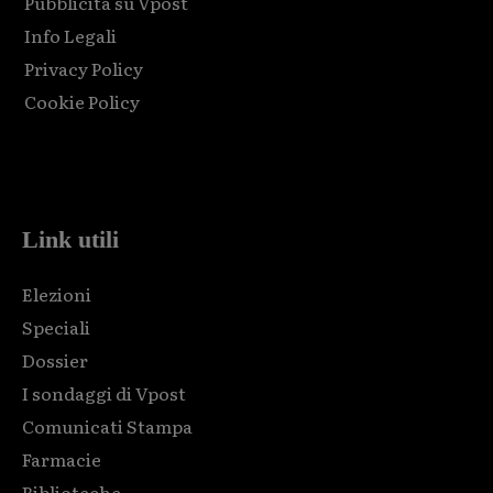
Pubblicità su Vpost
Info Legali
Privacy Policy
Cookie Policy
Html code here! Replace this with any non empty raw html
code and that's it.
Link utili
Elezioni
Speciali
Dossier
I sondaggi di Vpost
Comunicati Stampa
Farmacie
Biblioteche