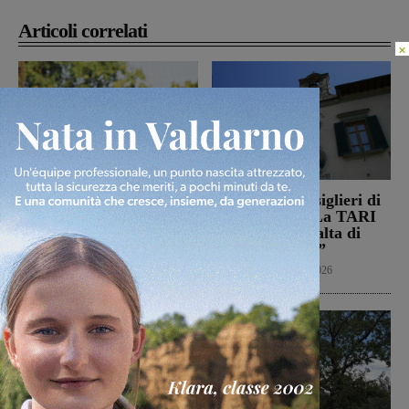
Articoli correlati
×
Il Montevarchi affronta
Reggello, i consiglieri di
in amichevole l’Ancona
opposizione: “La TARI
2026 resta più alta di
Calcio
8 Agosto 2026
quella del 2022”
Politica
8 Agosto 2026