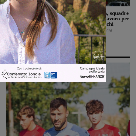
Prima stagionale per la
Loro Ciuffenna, squadre
Sangiovannese, al
antincendio al lavoro per
“Fedini” arriva il San
un rogo nei boschi
Donato Tavarnelle
Cronaca
8 Agosto 2026
San Giovanni Valdarno
8 Agosto 2026
Ultime Calcio