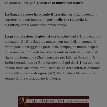
valdarnese, che può
guardare al futuro con fiducia
La Sangiovannese ha battuto il Trestina per 3-2,
mettendo in
carniere tre punti importanti
per quello che riguarda la
classifica,
con il Marzocco adesso ottavo.
La prima frazione di gioco si era conclusa sul 2-1:
a passare in
vantaggio al 18′ la Sangiovannese, con una bella incornata di
Vanni poie il pareggio da parte della compagine u
mbra a opera
di Gramaccia prima di t
ornare davanti
in virtù di
un calcio di
rigore trasformato da Zhar, concesso per fallo su Sacchini.
A
inizio secondo tempo
Boix ha trovato il gol del
3-1
ma non era
ancora finita alla mezz’ora il Trestina ha
accorciato le distanze
con Bellli
su calcio di rigore (3-2).
Nel finale
ii Marzocco ha
serrato le fiila e f
esteggiato la vittoria.