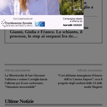
Scomparso da una struttura di Castiglion
Fiorentino l’uomo che aveva ucciso la figlia a
Levane nel 2020
Cronaca
4 Agosto 2026
Un anno fa la strage in A1 in cui morirono
Gianni, Giulia e Franco. Lo schianto, il
processo, lo stop ai sorpassi fra tir....
Articolo precedente
Articolo successivo
La Misericordia di San Giovanni
“Così abbiamo immaginato il futuro
Valdarno e sezione Cavriglia lancia
dell’ex Cinema Impero”: ecco il
l’allarme per il caro carburante.
progetto degli studenti della 2A delle
“Situazione insostenibile”
medie Magiotti
Ultime Notizie