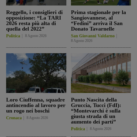
Reggello, i consiglieri di
Prima stagionale per la
opposizione: “La TARI
Sangiovannese, al
2026 resta più alta di
“Fedini” arriva il San
quella del 2022”
Donato Tavarnelle
Politica
8 Agosto 2026
San Giovanni Valdarno
8 Agosto 2026
Loro Ciuffenna, squadre
Punto Nascita della
antincendio al lavoro per
Gruccia, Tucci (FdI):
un rogo nei boschi
“Montevarchi è sulla
giusta strada di un
Cronaca
8 Agosto 2026
aumento dei parti”
Politica
8 Agosto 2026