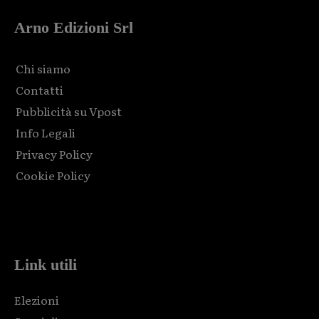
Arno Edizioni Srl
Chi siamo
Contatti
Pubblicità su Vpost
Info Legali
Privacy Policy
Cookie Policy
Html code here! Replace this with any non empty raw html
code and that's it.
Link utili
Elezioni