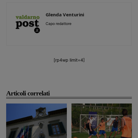
Glenda Venturini
Capo redattore
[rp4wp limit=4]
Articoli correlati