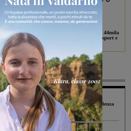
In vetrina
3 Agosto 2026
Estra Notizie agosto: Smart Cities, oltre 44mila
studenti coinvolti, torna il bando per lo sport e
debutta il podcast Estrair
Più lette
Figline Incisa Valdarno
1 Agosto 2026
Piscina di Figline finanziata oltre la scadenza
Pnrr, il gruppo di Fratelli d’Italia: “Un
ringraziamento al Governo”
Cronaca
3 Agosto 2026