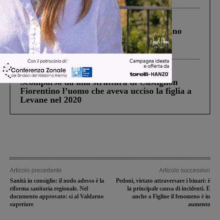
Cronaca
4 Agosto 2026
Un anno fa la strage in A1 in cui morirono
Gianni, Giulia e Franco. Lo schianto, il
processo, lo stop ai sorpassi fra tir....
Cronaca
3 Agosto 2026
Scomparso da una struttura di Castiglion
Fiorentino l’uomo che aveva ucciso la figlia a
Levane nel 2020
Articolo precedente
Articolo successivo
Sanità in consiglio: il nodo adesso è la
Pedoni, vietato attraversare i binari: è
riforma sanitaria regionale. Nel
la principale causa di incidenti. E
documento approvato: si al Valdarno
anche a Figline il fenomeno è in
superiore
aumento