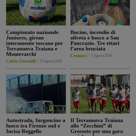
Campionato nazionale
Bucine, incendio di
Juniores, girone
oliveta e bosco a San
interamente toscano per
Pancrazio. Tre ettari
Terranuova Traiana e
l’area bruciata
Montevarchi
Cronaca
7 Agosto 2026
Calcio Giovanili
8 Agosto 2026
Autostrada, furgoncino a
Il Terranuova Traiana
fuoco tra Firenze sud e
allo “Zecchini” di
Incisa Reggello
Grosseto per una gara