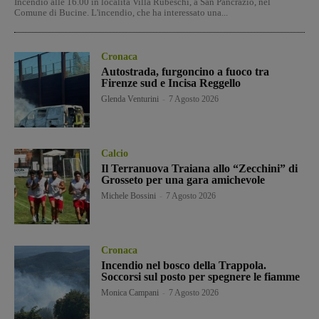
Incendio alle 16.00 in località Villa Rubeschi, a San Pancrazio, nel
Comune di Bucine. L'incendio, che ha interessato una...
Cronaca
Autostrada, furgoncino a fuoco tra
Firenze sud e Incisa Reggello
Glenda Venturini
-
7 Agosto 2026
Calcio
Il Terranuova Traiana allo “Zecchini” di
Grosseto per una gara amichevole
Michele Bossini
-
7 Agosto 2026
Cronaca
Incendio nel bosco della Trappola.
Soccorsi sul posto per spegnere le fiamme
Monica Campani
-
7 Agosto 2026