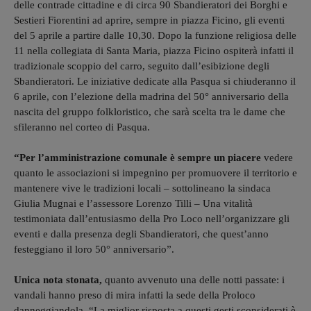
delle contrade cittadine e di circa 90 Sbandieratori dei Borghi e
Sestieri Fiorentini ad aprire, sempre in piazza Ficino, gli eventi
del 5 aprile a partire dalle 10,30. Dopo la funzione religiosa delle
11 nella collegiata di Santa Maria, piazza Ficino ospiterà infatti il
tradizionale scoppio del carro, seguito dall’esibizione degli
Sbandieratori. Le iniziative dedicate alla Pasqua si chiuderanno il
6 aprile, con l’elezione della madrina del 50° anniversario della
nascita del gruppo folkloristico, che sarà scelta tra le dame che
sfileranno nel corteo di Pasqua.
“Per l’amministrazione comunale è sempre un piacere
vedere
quanto le associazioni si impegnino per promuovere il territorio e
mantenere vive le tradizioni locali – sottolineano la sindaca
Giulia Mugnai e l’assessore Lorenzo Tilli – Una vitalità
testimoniata dall’entusiasmo della Pro Loco nell’organizzare gli
eventi e dalla presenza degli Sbandieratori, che quest’anno
festeggiano il loro 50° anniversario”.
Unica nota stonata,
quanto avvenuto una delle notti passate: i
vandali hanno preso di mira infatti la sede della Proloco
danneggiandola. “La miglior risposta a questi gesti sconsiderati è