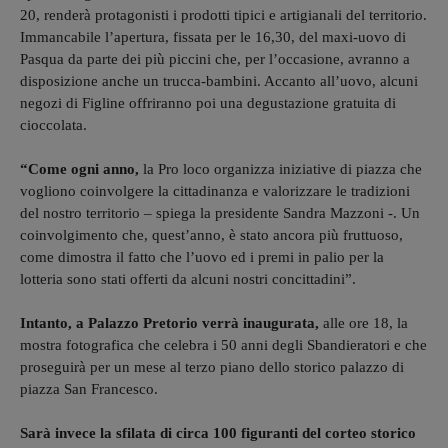
20, renderà protagonisti i prodotti tipici e artigianali del territorio.
Immancabile l’apertura, fissata per le 16,30, del maxi-uovo di
Pasqua da parte dei più piccini che, per l’occasione, avranno a
disposizione anche un trucca-bambini. Accanto all’uovo, alcuni
negozi di Figline offriranno poi una degustazione gratuita di
cioccolata.
“Come ogni anno,
la Pro loco organizza iniziative di piazza che
vogliono coinvolgere la cittadinanza e valorizzare le tradizioni
del nostro territorio – spiega la presidente Sandra Mazzoni -. Un
coinvolgimento che, quest’anno, è stato ancora più fruttuoso,
come dimostra il fatto che l’uovo ed i premi in palio per la
lotteria sono stati offerti da alcuni nostri concittadini”.
Intanto, a Palazzo Pretorio verrà inaugurata,
alle ore 18, la
mostra fotografica che celebra i 50 anni degli Sbandieratori e che
proseguirà per un mese al terzo piano dello storico palazzo di
piazza San Francesco.
Sarà invece la sfilata di circa 100 figuranti del corteo storico