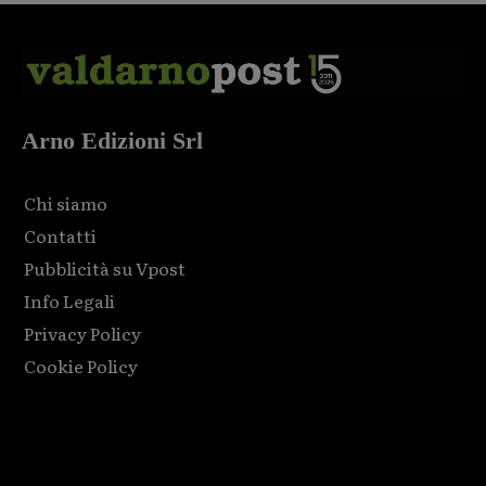
Arno Edizioni Srl
Chi siamo
Contatti
Pubblicità su Vpost
Info Legali
Privacy Policy
Cookie Policy
Html code here! Replace this with any non empty raw html
code and that's it.