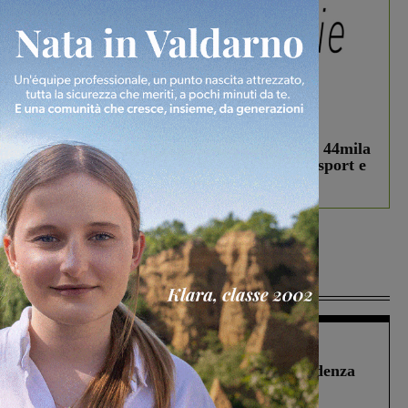
In vetrina
3 Agosto 2026
Estra Notizie agosto: Smart Cities, oltre 44mila
studenti coinvolti, torna il bando per lo sport e
debutta il podcast Estrair
Più lette
Figline Incisa Valdarno
1 Agosto 2026
Piscina di Figline finanziata oltre la scadenza
Pnrr, il gruppo di Fratelli d’Italia: “Un
ringraziamento al Governo”