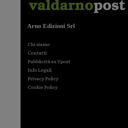
Arno Edizioni Srl
Chi siamo
Contatti
Pubblicità su Vpost
Info Legali
Privacy Policy
Cookie Policy
Html code here! Replace this with any non empty raw
html code and that's it.