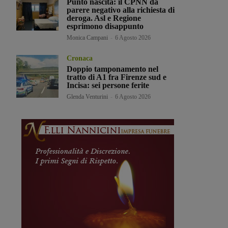
Punto nascita: il CPNN dà
parere negativo alla richiesta di
deroga. Asl e Regione
esprimono disappunto
Monica Campani
-
6 Agosto 2026
Cronaca
Doppio tamponamento nel
tratto di A1 fra Firenze sud e
Incisa: sei persone ferite
Glenda Venturini
-
6 Agosto 2026