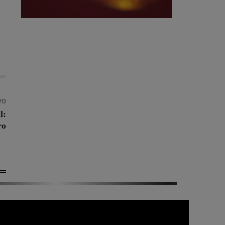
vo
l:
ro