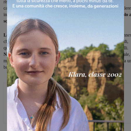
risultati importanti per i pongisti del T.T.Valdarno. Alle finali dei
campionati toscani giovanili, la squadra azzurra si è infatti fatta valere
in tutte le categorie nelle quali ha gareggiato,
conquistando il titolo 
squadre.
Le cose migliori sono arrivate dai giovanissimi
, con i sangiovannes
che hanno monopolizzato il podio: primo posto per Samuele Nardi,
quindi secondo posto per Enrico Stasi e terzo per Giovanni Fingalli.
Nella categoria allievi
Tommaso Failli si laurea campione regionale,
mentre
nella categoria ragazzi
Alessandro Lorenzini porta a casa u
buon terzo posto.
Michele Bossini