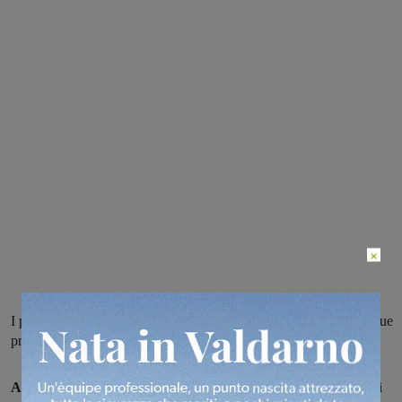
×
I pongisti valdarnesi portano a casa il titolo regionale a squadre, due
primi posti, un secondo e due terzi posti
All’ultimo appuntamento agonistico
della stagione sono arrivati