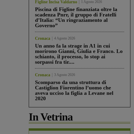
Figline Incisa Valdarno
1 Agosto 2026
Piscina di Figline finanziata oltre la
scadenza Pnrr, il gruppo di Fratelli
d’Italia: “Un ringraziamento al
Governo”
Cronaca
4 Agosto 2026
Un anno fa la strage in A1 in cui
morirono Gianni, Giulia e Franco. Lo
schianto, il processo, lo stop ai
sorpassi fra tir....
Cronaca
3 Agosto 2026
Scomparso da una struttura di
Castiglion Fiorentino l’uomo che
aveva ucciso la figlia a Levane nel
2020
In Vetrina