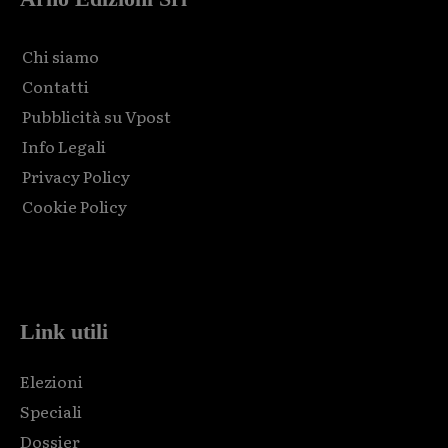
Chi siamo
Contatti
Pubblicità su Vpost
Info Legali
Privacy Policy
Cookie Policy
Html code here! Replace this with any non empty raw html
code and that's it.
Link utili
Elezioni
Speciali
Dossier