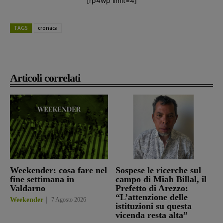
[rp4wp limit=4]
TAGS
cronaca
Articoli correlati
Weekender: cosa fare nel
Sospese le ricerche sul
fine settimana in
campo di Miah Billal, il
Valdarno
Prefetto di Arezzo:
“L’attenzione delle
Weekender
7 Agosto 2026
istituzioni su questa
vicenda resta alta”