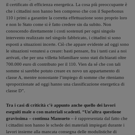
il certificato di efficienza energetica. La cosa più preoccupante è
che i cittadini non hanno ben compreso che con il Superbonus
110 i primi a garantire la corretta effettuazione sono proprio loro
e non lo Stato come si è fatto credere sin da subito. Non
conoscendo direttamente i costi sostenuti per ogni singolo
intervento realizzato nel singolo fabbricato, i cittadini si sono
esposti a situazioni incerte. Ciò che appare evidente ad oggi sono
le situazioni venutesi a creare: basti pensare, fra i tanti casi a noi
arrivati, che per una villetta bifamiliare sono stati dichiarati oltre
700.000 euro di contributo per il 110. Vien da sé che con tali
somme si sarebbe potuto creare ex novo un appartamento di
classe A, mentre nonostante l’impiego di somme che riteniamo
sproporzionate ad oggi hanno una classificazione energetica di
classe D”.
Tra i casi di criticità c’è appunto anche quello dei lavori
eseguiti male o con materiali scadenti. “Un’altra questione
gravissima – continua Mansueto –
è rappresentata dal fatto che
i cittadini non hanno le schede dei materiali impiegati durante i
lavori insieme alla mancata consegna delle modulistiche di