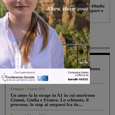
Estra Notizie agosto: Smart Cities, oltre 44mila
studenti coinvolti, torna il bando per lo sport e
debutta il podcast Estrair
Più lette
Figline Incisa Valdarno
1 Agosto 2026
Piscina di Figline finanziata oltre la scadenza
Pnrr, il gruppo di Fratelli d’Italia: “Un
ringraziamento al Governo”
Cronaca
4 Agosto 2026
Un anno fa la strage in A1 in cui morirono
Gianni, Giulia e Franco. Lo schianto, il
processo, lo stop ai sorpassi fra tir....