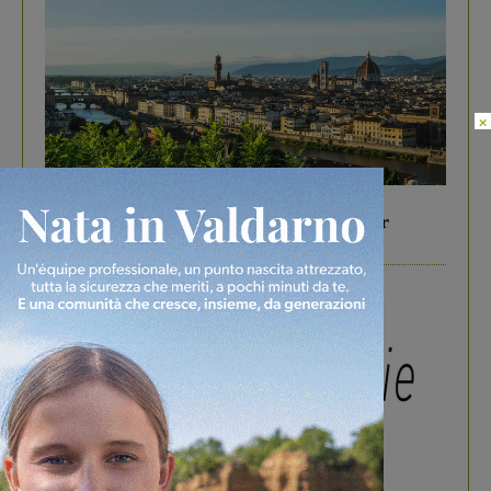
×
In vetrina
6 Agosto 2026
Gita di famiglia a Firenze: 5 idee per far
divertire i tuoi figli
In vetrina
3 Agosto 2026