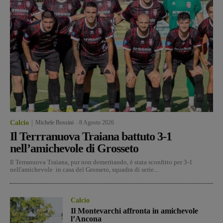
Calcio
Michele Bossini
-
8 Agosto 2026
Il Terrranuova Traiana battuto 3-1
nell’amichevole di Grosseto
Il Terranuova Traiana, pur non demeritando, è stata sconfitto per 3-1
nell'amichevole in casa del Grosseto, squadra di serie...
Calcio
Il Montevarchi affronta in amichevole
l’Ancona