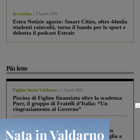
In vetrina
3 Agosto 2026
Estra Notizie agosto: Smart Cities, oltre 44mila
studenti coinvolti, torna il bando per lo sport e
debutta il podcast Estrair
Più lette
Figline Incisa Valdarno
1 Agosto 2026
Piscina di Figline finanziata oltre la scadenza
Pnrr, il gruppo di Fratelli d’Italia: “Un
×
ringraziamento al Governo”
Cronaca
3 Agosto 2026
Scomparso da una struttura di Castiglion
Fiorentino l’uomo che aveva ucciso la figlia a