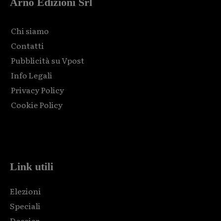
Arno Edizioni Srl
Chi siamo
Contatti
Pubblicità su Vpost
Info Legali
Privacy Policy
Cookie Policy
Html code here! Replace this with any non empty raw html
code and that's it.
Link utili
Elezioni
Speciali
Dossier