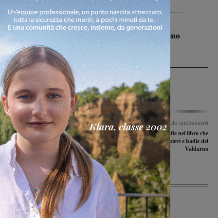
Levane nel 2020
Cronaca
4 Agosto 2026
Un anno fa la strage in A1 in cui morirono
Gianni, Giulia e Franco. Lo schianto, il
processo, lo stop ai sorpassi fra tir....
Articolo precedente
Articolo successivo
Oxfam gestirà l’accoglienza di un
Storie e fotografie nel libro che
gruppo di migranti in arrivo a
racconta chiese, pievi e badie del
Ponticino tra un mese
Valdarno
Ultime Notizie