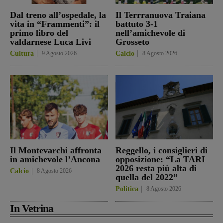
Dal treno all’ospedale, la
Il Terrranuova Traiana
vita in “Frammenti”: il
battuto 3-1
primo libro del
nell’amichevole di
valdarnese Luca Livi
Grosseto
Cultura
9 Agosto 2026
Calcio
8 Agosto 2026
Il Montevarchi affronta
Reggello, i consiglieri di
in amichevole l’Ancona
opposizione: “La TARI
2026 resta più alta di
Calcio
8 Agosto 2026
quella del 2022”
Politica
8 Agosto 2026
In Vetrina