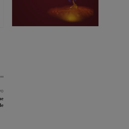
vo
ue
le