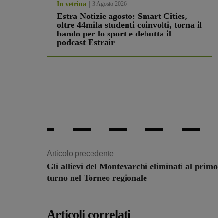
In vetrina
3 Agosto 2026
Estra Notizie agosto: Smart Cities,
oltre 44mila studenti coinvolti, torna il
bando per lo sport e debutta il
podcast Estrair
Articolo precedente
Gli allievi del Montevarchi eliminati al primo
turno nel Torneo regionale
Articoli correlati