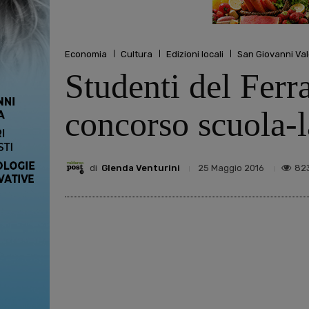
Economia
Cultura
Edizioni locali
San Giovanni Va
Studenti del Ferr
concorso scuola-
di
Glenda Venturini
82
25 Maggio 2016