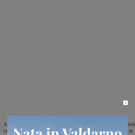
×
A vincere è il progetto di una stampante 3d realizzato da studenti dell
classi III e IV elettronici e III e IV informatici dell’Istituto Ferraris di