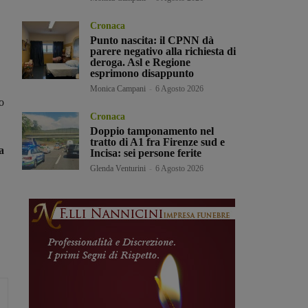
Cronaca
Punto nascita: il CPNN dà
parere negativo alla richiesta di
deroga. Asl e Regione
esprimono disappunto
Monica Campani
-
6 Agosto 2026
o
Cronaca
Doppio tamponamento nel
tratto di A1 fra Firenze sud e
a
Incisa: sei persone ferite
Glenda Venturini
-
6 Agosto 2026