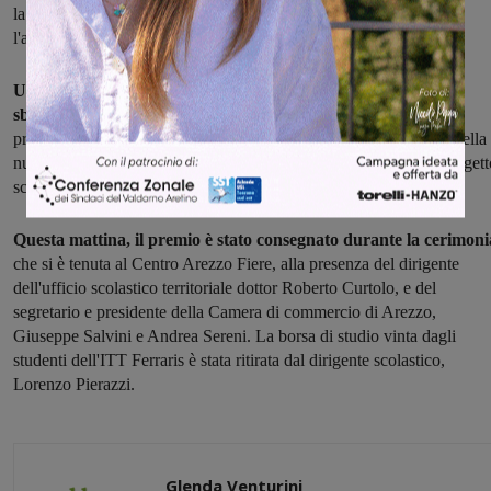
la collaborazione di Alessio Nesterini della N.B.N.Automazione,
l'azienda committente del progetto.
Un gruppo di studenti capaci e appassionati, che dunque ha
sbaragliato la concorrenza
aggiudicandosi il primo posto nella
propria categoria. Tra di loro, fra l'altro, ci sono anche gli autori della
nuova app di Valdarnopost, sviluppata sempre nell'ambito del progett
scuola-lavoro, e che sarà presentata a breve.
Questa mattina, il premio è stato consegnato durante la cerimoni
che si è tenuta al Centro Arezzo Fiere, alla presenza del dirigente
dell'ufficio scolastico territoriale dottor Roberto Curtolo, e del
segretario e presidente della Camera di commercio di Arezzo,
Giuseppe Salvini e Andrea Sereni. La borsa di studio vinta dagli
studenti dell'ITT Ferraris è stata ritirata dal dirigente scolastico,
Lorenzo Pierazzi.
Glenda Venturini