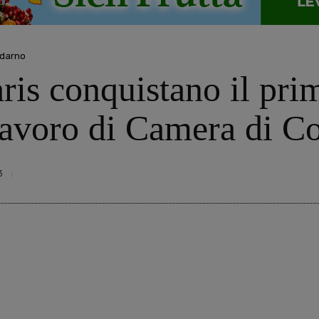
ldarno
aris conquistano il pri
lavoro di Camera di 
3