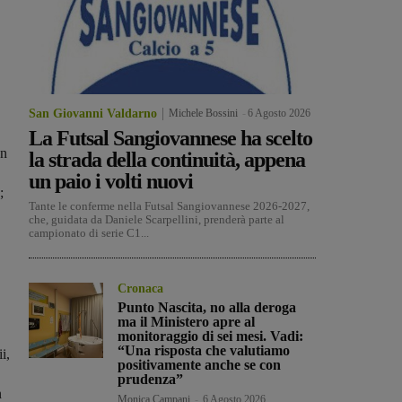
San Giovanni Valdarno
Michele Bossini
-
6 Agosto 2026
La Futsal Sangiovannese ha scelto
un
la strada della continuità, appena
un paio i volti nuovi
;
Tante le conferme nella Futsal Sangiovannese 2026-2027,
che, guidata da Daniele Scarpellini, prenderà parte al
campionato di serie C1...
Cronaca
Punto Nascita, no alla deroga
ma il Ministero apre al
monitoraggio di sei mesi. Vadi:
“Una risposta che valutiamo
i,
positivamente anche se con
prudenza”
n
Monica Campani
-
6 Agosto 2026