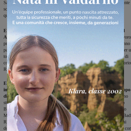
San Giovanni. Con loro questa mattina a ritirare il premio il dirigente
scolastico professor Pierazzi e i docenti che li hanno affiancati in
questo percorso
E' valdarnese uno dei quattro progetti premiati stamattina ad
Arezzo
nell'ambito della 24esima edizione del progetto scuola-lavoro
promosso dalla Camera di Commercio. Un'edizione alla quale hanno
partecipato 11 istituti secondari superiori della provincia aretina, per 
totale di 29 classi, 300 studenti e 34 insegnanti. Quattro gli ambiti di
concorso: Innovazione tecnologica e gestionale; Ambiente e territorio
Ricerca e design; Cultura e turismo.
Ed è proprio nel settore dell'innovazione tecnologica che si è
imposto il progetto di una stampante 3d realizzato da un gruppo
di studenti dell'Istituto Ferraris di San Giovanni.
Gli autori sono
studenti delle classi III e IV di elettornica e di informatica: Alessio
Bigini, Emanuel Chirila, George Sirbu, Valerio Ginestroni, Alessio
Mealli, Claudio Meniconi, Matteo Arnetoli, Sejdi Shehaj, Marco Badi
Riccardo De Leo, Aleksander Cane, che hanno lavorato insieme ai
docenti Luciano Tollerettti, Stefano Batelli e Carmelo Miglietta, e co