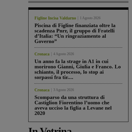
Figline Incisa Valdarno
1 Agosto 2026
Piscina di Figline finanziata oltre la
scadenza Pnrr, il gruppo di Fratelli
d’Italia: “Un ringraziamento al
Governo”
Cronaca
4 Agosto 2026
Un anno fa la strage in A1 in cui
morirono Gianni, Giulia e Franco. Lo
schianto, il processo, lo stop ai
sorpassi fra tir....
Cronaca
3 Agosto 2026
Scomparso da una struttura di
Castiglion Fiorentino l’uomo che
aveva ucciso la figlia a Levane nel
2020
In Vetrina