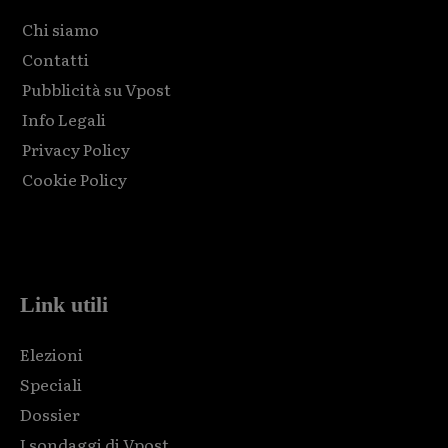
Chi siamo
Contatti
Pubblicità su Vpost
Info Legali
Privacy Policy
Cookie Policy
Html code here! Replace this with any non empty raw html
code and that's it.
Link utili
Elezioni
Speciali
Dossier
I sondaggi di Vpost