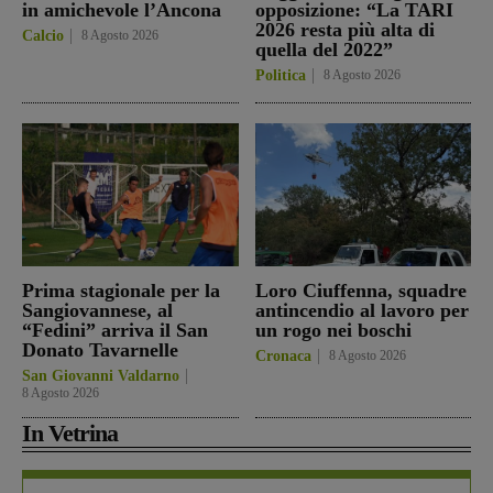
in amichevole l’Ancona
opposizione: “La TARI
2026 resta più alta di
Calcio
8 Agosto 2026
quella del 2022”
Politica
8 Agosto 2026
Prima stagionale per la
Loro Ciuffenna, squadre
Sangiovannese, al
antincendio al lavoro per
“Fedini” arriva il San
un rogo nei boschi
Donato Tavarnelle
Cronaca
8 Agosto 2026
San Giovanni Valdarno
8 Agosto 2026
In Vetrina