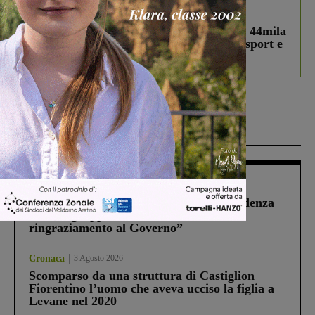
In vetrina
3 Agosto 2026
Estra Notizie agosto: Smart Cities, oltre 44mila
studenti coinvolti, torna il bando per lo sport e
debutta il podcast Estrair
Più lette
Figline Incisa Valdarno
1 Agosto 2026
Piscina di Figline finanziata oltre la scadenza
Pnrr, il gruppo di Fratelli d’Italia: “Un
ringraziamento al Governo”
Cronaca
3 Agosto 2026
Scomparso da una struttura di Castiglion
Fiorentino l’uomo che aveva ucciso la figlia a
Levane nel 2020