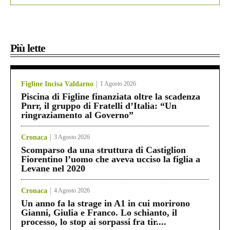
Più lette
Figline Incisa Valdarno
1 Agosto 2026
Piscina di Figline finanziata oltre la scadenza
Pnrr, il gruppo di Fratelli d’Italia: “Un
ringraziamento al Governo”
Cronaca
3 Agosto 2026
Scomparso da una struttura di Castiglion
Fiorentino l’uomo che aveva ucciso la figlia a
Levane nel 2020
Cronaca
4 Agosto 2026
Un anno fa la strage in A1 in cui morirono
Gianni, Giulia e Franco. Lo schianto, il
processo, lo stop ai sorpassi fra tir....