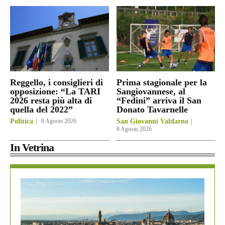
Reggello, i consiglieri di
Prima stagionale per la
opposizione: “La TARI
Sangiovannese, al
2026 resta più alta di
“Fedini” arriva il San
quella del 2022”
Donato Tavarnelle
Politica
8 Agosto 2026
San Giovanni Valdarno
8 Agosto 2026
In Vetrina