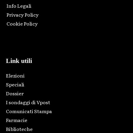
Info Legali
Privacy Policy
Cookie Policy
Html code here! Replace this with any non empty raw html
code and that's it.
Link utili
Elezioni
Speciali
Dossier
I sondaggi di Vpost
Comunicati Stampa
Farmacie
Biblioteche