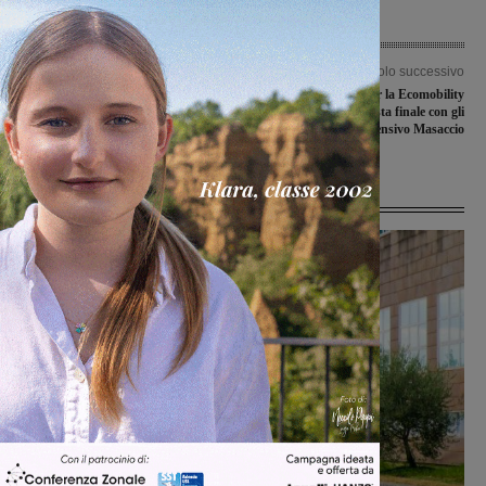
Articolo precedente
Articolo successivo
Sant’Alessandro è il patrono di
Un gallo mascotte per la Ecomobility
Figline e Incisa, la festa patronale è il
week: sabato la festa finale con gli
6 giugno
studenti del comprensivo Masaccio
Ultime Notizie