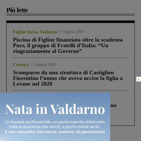
Più lette
Figline Incisa Valdarno
1 Agosto 2026
Piscina di Figline finanziata oltre la scadenza
Pnrr, il gruppo di Fratelli d’Italia: “Un
ringraziamento al Governo”
Cronaca
3 Agosto 2026
Scomparso da una struttura di Castiglion
Fiorentino l’uomo che aveva ucciso la figlia a
×
Levane nel 2020
Cronaca
4 Agosto 2026
Un anno fa la strage in A1 in cui morirono
Gianni, Giulia e Franco. Lo schianto, il
processo, lo stop ai sorpassi fra tir....