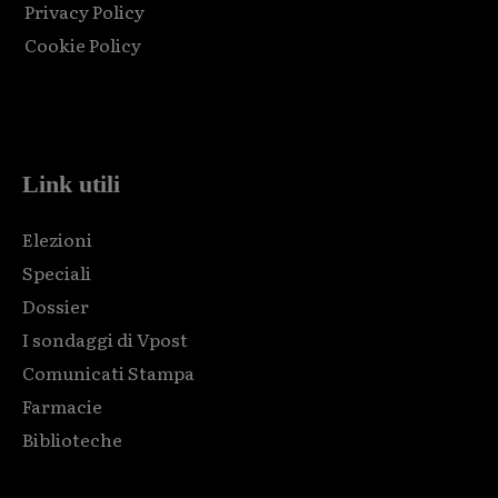
Privacy Policy
Cookie Policy
Html code here! Replace this with any non empty raw html
code and that's it.
Link utili
Elezioni
Speciali
Dossier
I sondaggi di Vpost
Comunicati Stampa
Farmacie
Biblioteche