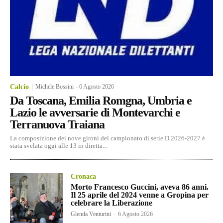
Calcio
Michele Bossini
-
6 Agosto 2026
Da Toscana, Emilia Romgna, Umbria e
Lazio le avversarie di Montevarchi e
Terranuova Traiana
La composizione dei nove gironi del campionato di serie D 2026-2027 è
stata svelata oggi alle 13 in diretta...
Cronaca
Morto Francesco Guccini, aveva 86 anni.
Il 25 aprile del 2024 venne a Gropina per
celebrare la Liberazione
Glenda Venturini
-
6 Agosto 2026