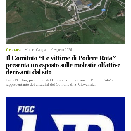
Cronaca
Monica Campani
-
6 Agosto 2026
Il Comitato “Le vittime di Podere Rota”
presenta un esposto sulle molestie olfattive
derivanti dal sito
Catia Naldini, presidente del Comitato "Le vittime di Podere Rota" e
rappresentante dei cittadini del Comune di S. Giovanni...