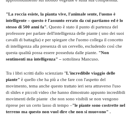
approfondimento sul mondo vegetale e sulla sua complessità.
"La roccia esiste, la pianta vive, l'animale sente, l'uomo è
intelligente – questo è l'assunto errato da cui partiamo ed è lo
stesso di 500 anni fa".
Questo è stato il punto di partenza del
professore per parlare dell'intelligenza delle piante ( uno dei suoi
cavalli di battaglia) e per spiegare che l'uomo collega il concetto
di intelligenza alla presenza di un cervello, escludendo così che
questa qualità possa essere posseduta dalle piante.
"Non
sentimenti ma intelligenza" –
sottolinea Mancuso.
Tra i libri scritti dallo scienziato "
L'incredibile viaggio delle
piante"
è quello che ha più a che fare con l'aspetto del
movimento, tema anche questo trattato ieri sera attraverso l'uso
di slides e piccoli video che hanno dimostrato appunto incredibili
movimenti delle piante che non sono visibili se non vengono
riprese per un certo lasso di tempo –
"le piante sono costrette nel
terreno ma questo non vuol dire che non si muovono" .