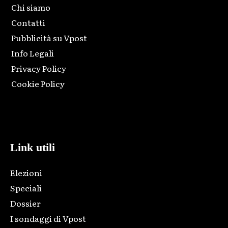
Chi siamo
Contatti
Pubblicità su Vpost
Info Legali
Privacy Policy
Cookie Policy
Html code here! Replace this with any non empty raw html
code and that's it.
Link utili
Elezioni
Speciali
Dossier
I sondaggi di Vpost