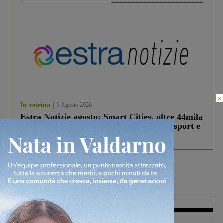
×
In vetrina
3 Agosto 2026
Estra Notizie agosto: Smart Cities, oltre 44mila
studenti coinvolti, torna il bando per lo sport e
debutta il podcast Estrair
Più lette