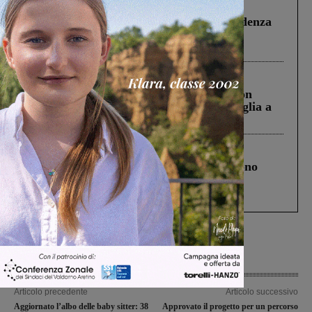
Figline Incisa Valdarno
1 Agosto 2026
Piscina di Figline finanziata oltre la scadenza
Pnrr, il gruppo di Fratelli d’Italia: “Un
ringraziamento al Governo”
Cronaca
3 Agosto 2026
Scomparso da una struttura di Castiglion
Fiorentino l’uomo che aveva ucciso la figlia a
Levane nel 2020
Cronaca
4 Agosto 2026
Un anno fa la strage in A1 in cui morirono
Gianni, Giulia e Franco. Lo schianto, il
processo, lo stop ai sorpassi fra tir....
Articolo precedente
Articolo successivo
Aggiornato l’albo delle baby sitter: 38
Approvato il progetto per un percorso