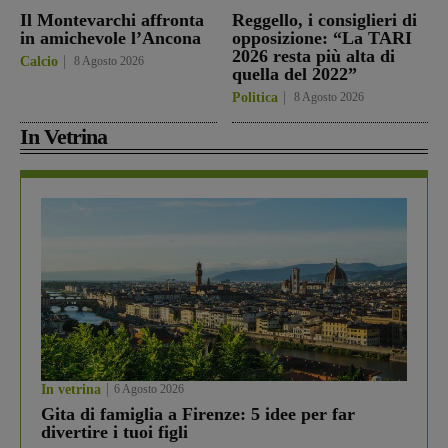
Il Montevarchi affronta
Reggello, i consiglieri di
in amichevole l’Ancona
opposizione: “La TARI
2026 resta più alta di
Calcio
8 Agosto 2026
quella del 2022”
Politica
8 Agosto 2026
In Vetrina
In vetrina
6 Agosto 2026
Gita di famiglia a Firenze: 5 idee per far
divertire i tuoi figli