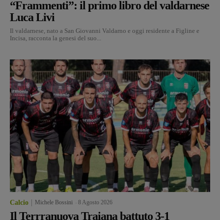
“Frammenti”: il primo libro del valdarnese
Luca Livi
Il valdarnese, nato a San Giovanni Valdarno e oggi residente a Figline e
Incisa, racconta la genesi del suo...
Calcio
Michele Bossini
-
8 Agosto 2026
Il Terrranuova Traiana battuto 3-1