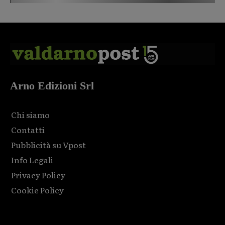
Arno Edizioni Srl
Chi siamo
Contatti
Pubblicità su Vpost
Info Legali
Privacy Policy
Cookie Policy
Html code here! Replace this with any non empty raw html
code and that's it.