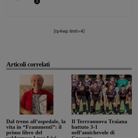
[rp4wp limit=4]
Articoli correlati
Dal treno all’ospedale, la
Il Terrranuova Traiana
vita in “Frammenti”: il
battuto 3-1
primo libro del
nell’amichevole di
valdarnese Luca Livi
Grosseto