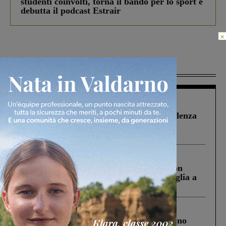
studenti coinvolti, torna il bando per lo sport e
debutta il podcast Estrair
×
Più lette
Figline Incisa Valdarno
1 Agosto 2026
Piscina di Figline finanziata oltre la scadenza
Pnrr, il gruppo di Fratelli d’Italia: “Un
ringraziamento al Governo”
Cronaca
3 Agosto 2026
Scomparso da una struttura di Castiglion
Fiorentino l’uomo che aveva ucciso la figlia a
Levane nel 2020
Cronaca
4 Agosto 2026
Un anno fa la strage in A1 in cui morirono