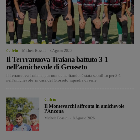
Calcio
Michele Bossini
-
8 Agosto 2026
Il Terrranuova Traiana battuto 3-1
nell’amichevole di Grosseto
Il Terranuova Traiana, pur non demeritando, è stata sconfitto per 3-1
nell'amichevole in casa del Grosseto, squadra di serie...
Calcio
Il Montevarchi affronta in amichevole
l’Ancona
Michele Bossini
-
8 Agosto 2026