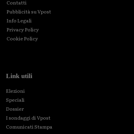
Contatti
Pubblicità su Vpost
Info Legali
Privacy Policy
Cookie Policy
Html code here! Replace this with any non empty raw html
code and that's it.
Link utili
Elezioni
Speciali
Dossier
I sondaggi di Vpost
Comunicati Stampa