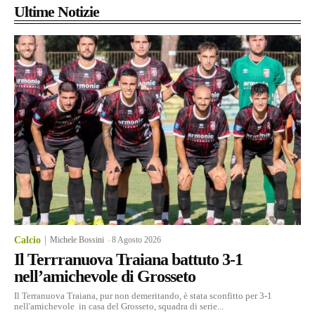
Ultime Notizie
Calcio
Michele Bossini
-
8 Agosto 2026
Il Terrranuova Traiana battuto 3-1
nell’amichevole di Grosseto
Il Terranuova Traiana, pur non demeritando, è stata sconfitto per 3-1
nell'amichevole in casa del Grosseto, squadra di serie...