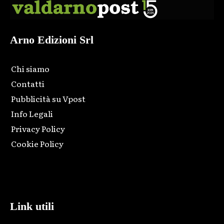
Arno Edizioni Srl
Chi siamo
Contatti
Pubblicità su Vpost
Info Legali
Privacy Policy
Cookie Policy
Html code here! Replace this with any non empty raw html
code and that's it.
Link utili