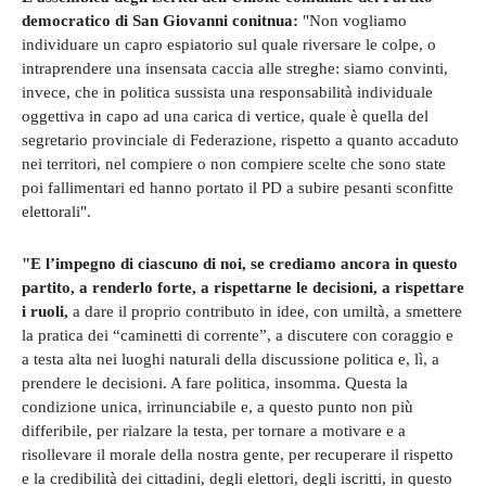
democratico di San Giovanni conitnua:
"Non vogliamo
individuare un capro espiatorio sul quale riversare le colpe, o
intraprendere una insensata caccia alle streghe: siamo convinti,
invece, che in politica sussista una responsabilità individuale
oggettiva in capo ad una carica di vertice, quale è quella del
segretario provinciale di Federazione, rispetto a quanto accaduto
nei territori, nel compiere o non compiere scelte che sono state
poi fallimentari ed hanno portato il PD a subire pesanti sconfitte
elettorali".
"E l’impegno di ciascuno di noi, se crediamo ancora in questo
partito, a renderlo forte, a rispettarne le decisioni, a rispettare
i ruoli,
a dare il proprio contributo in idee, con umiltà, a smettere
la pratica dei “caminetti di corrente”, a discutere con coraggio e
a testa alta nei luoghi naturali della discussione politica e, lì, a
prendere le decisioni. A fare politica, insomma. Questa la
condizione unica, irrinunciabile e, a questo punto non più
differibile, per rialzare la testa, per tornare a motivare e a
risollevare il morale della nostra gente, per recuperare il rispetto
e la credibilità dei cittadini, degli elettori, degli iscritti, in questo