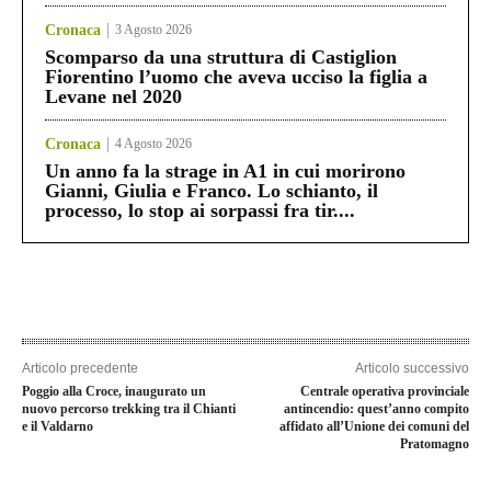
Cronaca
3 Agosto 2026
Scomparso da una struttura di Castiglion
Fiorentino l’uomo che aveva ucciso la figlia a
Levane nel 2020
Cronaca
4 Agosto 2026
Un anno fa la strage in A1 in cui morirono
Gianni, Giulia e Franco. Lo schianto, il
processo, lo stop ai sorpassi fra tir....
Articolo precedente
Articolo successivo
Poggio alla Croce, inaugurato un
Centrale operativa provinciale
nuovo percorso trekking tra il Chianti
antincendio: quest’anno compito
e il Valdarno
affidato all’Unione dei comuni del
Pratomagno