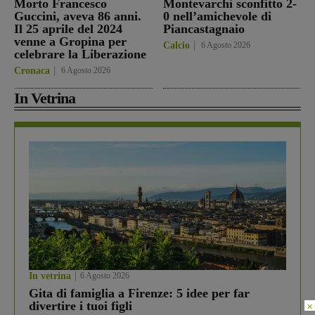
Morto Francesco
Montevarchi sconfitto 2-
Guccini, aveva 86 anni.
0 nell’amichevole di
Il 25 aprile del 2024
Piancastagnaio
venne a Gropina per
Calcio
6 Agosto 2026
celebrare la Liberazione
Cronaca
6 Agosto 2026
In Vetrina
In vetrina
6 Agosto 2026
Gita di famiglia a Firenze: 5 idee per far
divertire i tuoi figli
×