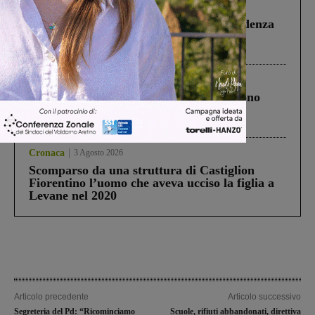
Figline Incisa Valdarno
1 Agosto 2026
Piscina di Figline finanziata oltre la scadenza
Pnrr, il gruppo di Fratelli d’Italia: “Un
ringraziamento al Governo”
Cronaca
4 Agosto 2026
Un anno fa la strage in A1 in cui morirono
Gianni, Giulia e Franco. Lo schianto, il
processo, lo stop ai sorpassi fra tir....
Cronaca
3 Agosto 2026
Scomparso da una struttura di Castiglion
Fiorentino l’uomo che aveva ucciso la figlia a
Levane nel 2020
Articolo precedente
Articolo successivo
Segreteria del Pd: “Ricominciamo
Scuole, rifiuti abbandonati, direttiva