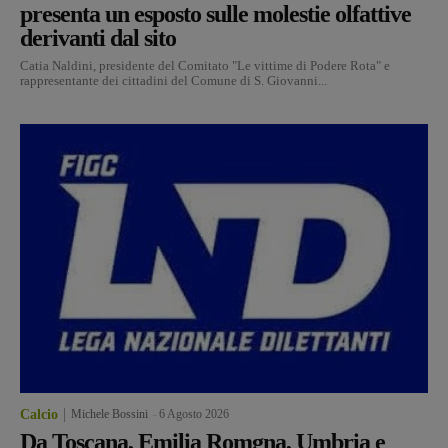
presenta un esposto sulle molestie olfattive
derivanti dal sito
Catia Naldini, presidente del Comitato "Le vittime di Podere Rota" e
rappresentante dei cittadini del Comune di S. Giovanni...
Calcio
Michele Bossini
-
6 Agosto 2026
Da Toscana, Emilia Romgna, Umbria e