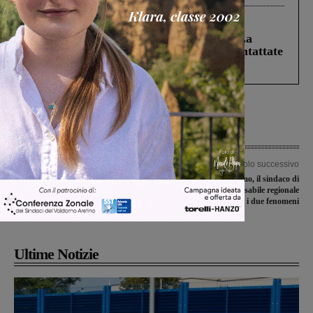
Cronaca
5 Agosto 2026
Continuano le ricerche di Miah Billal. La
Prefettura: “In caso di avvistamento contattate
il 112”
Articolo precedente
Articolo successivo
Pala del Botticelli, parte la raccolta
Ludopatie e bullismo, il sindaco di
firme. “Che torni dove è stata per
Pergine diventa responsabile regionale
oltre trecento anni. Siamo pronti ad
dei progetti contro i due fenomeni
accoglierla”
Ultime Notizie