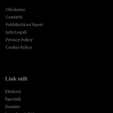
Chi siamo
Contatti
Pubblicità su Vpost
Info Legali
Privacy Policy
Cookie Policy
Html code here! Replace this with any non empty raw html
code and that's it.
Link utili
Elezioni
Speciali
Dossier