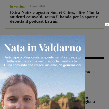
In vetrina
3 Agosto 2026
Estra Notizie agosto: Smart Cities, oltre 44mila
studenti coinvolti, torna il bando per lo sport e
debutta il podcast Estrair
×
Più lette
Cronaca
4 Agosto 2026
Un anno fa la strage in A1 in cui morirono
Gianni, Giulia e Franco. Lo schianto, il
processo, lo stop ai sorpassi fra tir....
Cronaca
3 Agosto 2026
Scomparso da una struttura di Castiglion
Fiorentino l’uomo che aveva ucciso la figlia a
Levane nel 2020