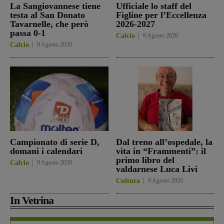
La Sangiovannese tiene
Ufficiale lo staff del
testa al San Donato
Figline per l’Eccellenza
Tavarnelle, che però
2026-2027
passa 0-1
Calcio
9 Agosto 2026
Calcio
9 Agosto 2026
Campionato di serie D,
Dal treno all’ospedale, la
domani i calendari
vita in “Frammenti”: il
primo libro del
Calcio
9 Agosto 2026
valdarnese Luca Livi
Cultura
9 Agosto 2026
In Vetrina