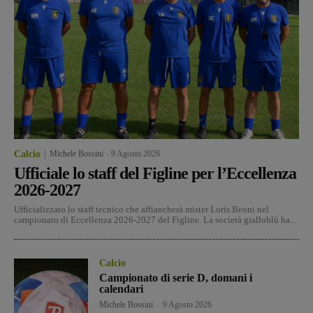
Calcio
Michele Bossini
-
9 Agosto 2026
Ufficiale lo staff del Figline per l’Eccellenza
2026-2027
Ufficializzato lo staff tecnico che affiancherà mister Loris Beoni nel
campionato di Eccellenza 2026-2027 del Figline. La società gialloblù ha...
Calcio
Campionato di serie D, domani i
calendari
Michele Bossini
-
9 Agosto 2026