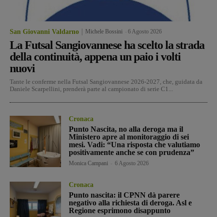
San Giovanni Valdarno
Michele Bossini
-
6 Agosto 2026
La Futsal Sangiovannese ha scelto la strada
della continuità, appena un paio i volti
nuovi
Tante le conferme nella Futsal Sangiovannese 2026-2027, che, guidata da
Daniele Scarpellini, prenderà parte al campionato di serie C1...
Cronaca
Punto Nascita, no alla deroga ma il
Ministero apre al monitoraggio di sei
mesi. Vadi: “Una risposta che valutiamo
positivamente anche se con prudenza”
Monica Campani
-
6 Agosto 2026
Cronaca
Punto nascita: il CPNN dà parere
negativo alla richiesta di deroga. Asl e
Regione esprimono disappunto