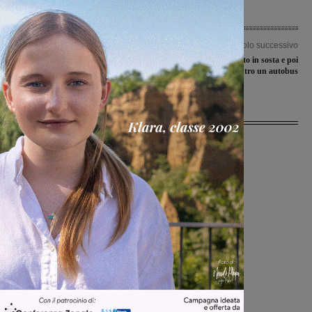
Articolo precedente
Articolo successivo
Studenti in piazza contro la riforma
Ape sbatte in un’auto in sosta e poi
della scuola e i test Invalsi
finisce contro un autobus
Ultime Notizie