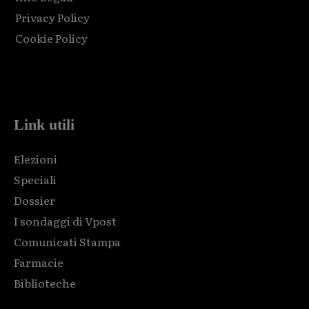
Privacy Policy
Cookie Policy
Html code here! Replace this with any non empty raw html
code and that's it.
Link utili
Elezioni
Speciali
Dossier
I sondaggi di Vpost
Comunicati Stampa
Farmacie
Biblioteche