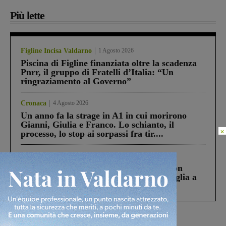
Più lette
Figline Incisa Valdarno
1 Agosto 2026
Piscina di Figline finanziata oltre la scadenza
Pnrr, il gruppo di Fratelli d’Italia: “Un
ringraziamento al Governo”
Cronaca
4 Agosto 2026
Un anno fa la strage in A1 in cui morirono
Gianni, Giulia e Franco. Lo schianto, il
×
processo, lo stop ai sorpassi fra tir....
Cronaca
3 Agosto 2026
Scomparso da una struttura di Castiglion
Fiorentino l’uomo che aveva ucciso la figlia a
Levane nel 2020